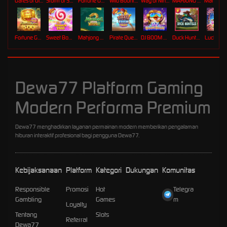
Gates of Olympus Roulette
Storm of Seth 2
Fortune Gems
Wild Bounty Showdown
Way of Ninja
MAHJONG 5 DRAGONS
Mahj
Fortune Gems 500
Sweet Bonanza 2500
Mahjong Ways 2
Pirate Quest 1000
DJ BOOM BOOM
Duck Hunters
Lucky Ne
Dewa77 Platform Gaming
Modern Performa Premium
Dewa77 menghadirkan layanan permainan modern memberikan pengalaman
hiburan interaktif profesional bagi pengguna Dewa77.
Kebijaksanaan
Platform
Kategori
Dukungan
Komunitas
Responsible
Promosi
Hot
Telegra
Gambling
Games
m
Loyalty
Tentang
Slots
Referral
Dewa77