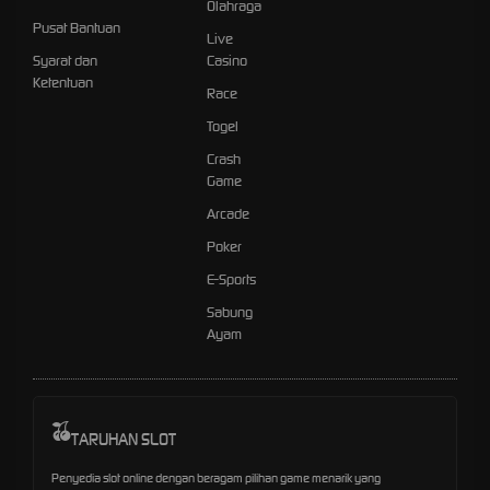
Olahraga
Pusat Bantuan
Live
Syarat dan
Casino
Ketentuan
Race
Togel
Crash
Game
Arcade
Poker
E-Sports
Sabung
Ayam
TARUHAN SLOT
Penyedia slot online dengan beragam pilihan game menarik yang