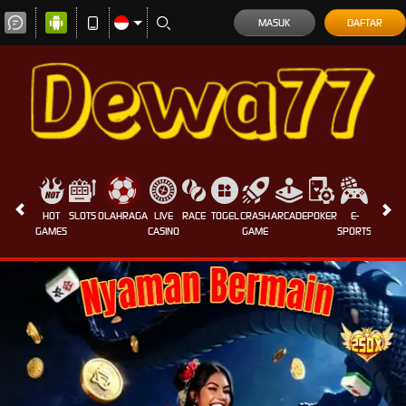
MASUK
DAFTAR
HOT
SLOTS
OLAHRAGA
LIVE
RACE
TOGEL
CRASH
ARCADE
POKER
E-
SABUN
GAMES
CASINO
GAME
SPORTS
AYAM