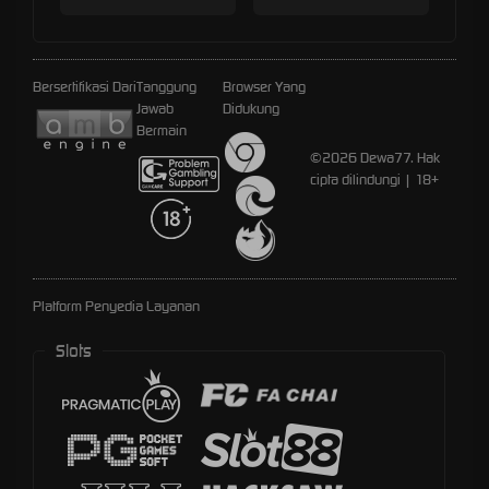
Bersertifikasi Dari
Tanggung
Browser Yang
Jawab
Didukung
Bermain
©2026 Dewa77. Hak
cipta dilindungi | 18+
Platform Penyedia Layanan
Slots