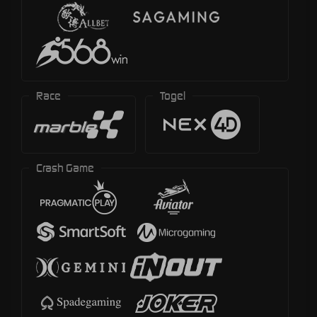
Race
Togel
Crash Game