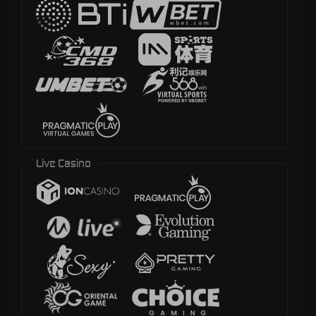
Live Casino