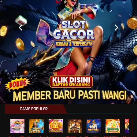
GAME POPULER