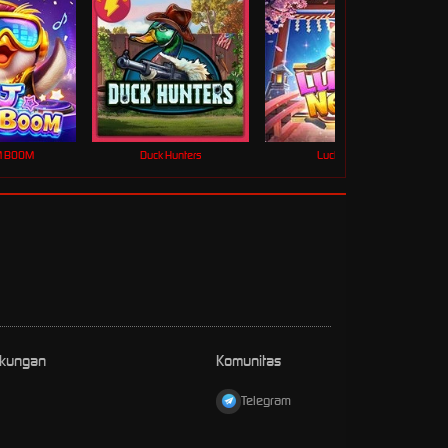
M BOOM
Duck Hunters
Lucky Neko
kungan
Komunitas
Telegram