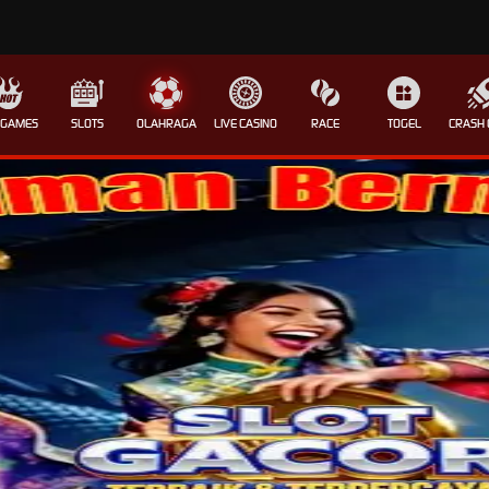
 GAMES
SLOTS
OLAHRAGA
LIVE CASINO
RACE
TOGEL
CRASH