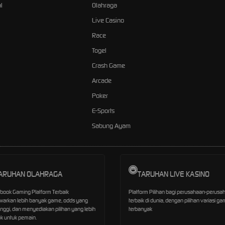
l
Olahraga
Live Casino
Race
Togel
Crash Game
Arcade
Poker
E-Sports
Sabung Ayam
ARUHAN OLAHRAGA
TARUHAN LIVE KASINO
sbook Gaming Platform Terbaik
Platform Pilihan bagi perusahaan-perusa
arkan lebih banyak game, odds yang
terbaik di dunia, dengan pilihan variasi g
tinggi, dan menyediakan pilihan yang lebih
terbanyak
k untuk pemain.