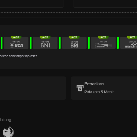
rikan tidak dapat diproses
Penarikan
Rata-rata 5 Menit
dukung