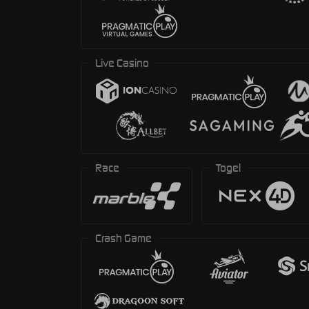
Live Casino
Race
Togel
Crash Game