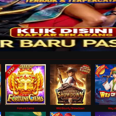
Fortune Gems
Wild Bounty Showdown
Way of