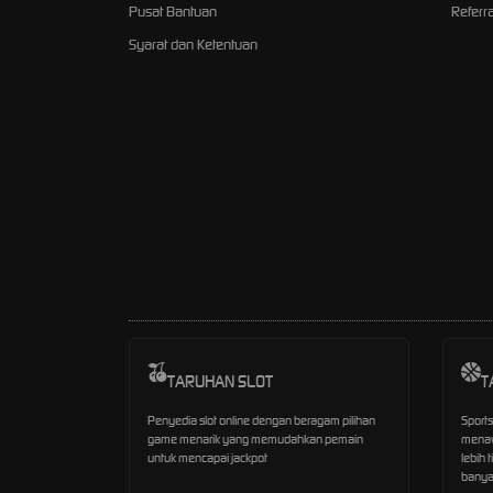
Pusat Bantuan
Referra
Syarat dan Ketentuan
TARUHAN SLOT
T
Penyedia slot online dengan beragam pilihan
Sport
game menarik yang memudahkan pemain
menaw
untuk mencapai jackpot
lebih 
banya