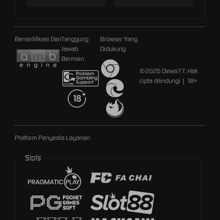
Bersertifikasi Dari
Tanggung
Browser Yang
Jawab
Didukung
Bermain
©2026 Dewa77. Hak
cipta dilindungi | 18+
Platform Penyedia Layanan
Slots