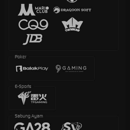
Poker
E-Sports
Sabung Ayam