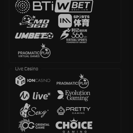
Live Casino