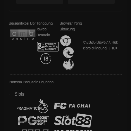
Bersertifikasi Dari
Tanggung
Browser Yang
Jawab
Didukung
Bermain
©2026 Dewa77. Hak
cipta dilindungi | 18+
Platform Penyedia Layanan
Slots