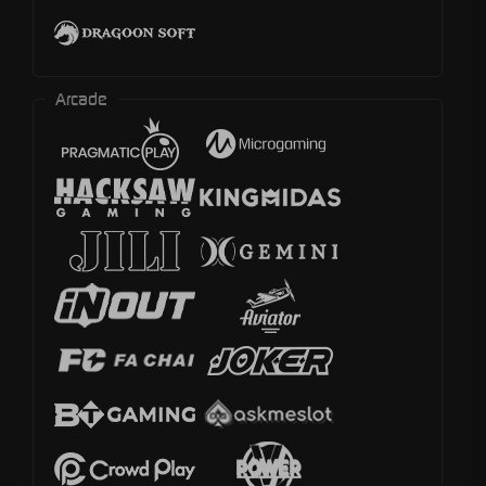
Arcade