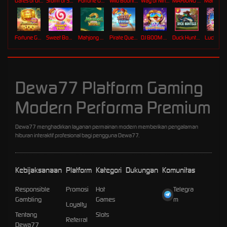
Gates of Olympus Roulette
Storm of Seth 2
Fortune Gems
Wild Bounty Showdown
Way of Ninja
MAHJONG 5 DRAGONS
Mahj
Fortune Gems 500
Sweet Bonanza 2500
Mahjong Ways 2
Pirate Quest 1000
DJ BOOM BOOM
Duck Hunters
Lucky Ne
Dewa77 Platform Gaming
Modern Performa Premium
Dewa77 menghadirkan layanan permainan modern memberikan pengalaman
hiburan interaktif profesional bagi pengguna Dewa77.
Kebijaksanaan
Platform
Kategori
Dukungan
Komunitas
Responsible
Promosi
Hot
Telegra
Gambling
Games
m
Loyalty
Tentang
Slots
Referral
Dewa77