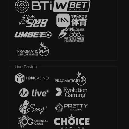
Live Casino