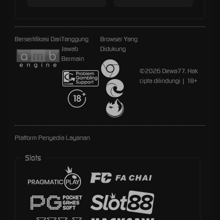
Bersertifikasi Dari
Tanggung
Browser Yang
Jawab
Didukung
Bermain
©2026 Dewa77. Hak
cipta dilindungi | 18+
Platform Penyedia Layanan
Slots