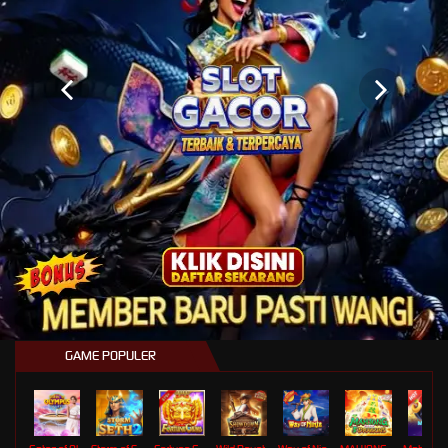
GAME POPULER