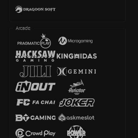
Arcade