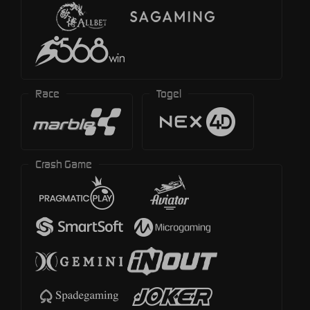
Race
Togel
Crash Game