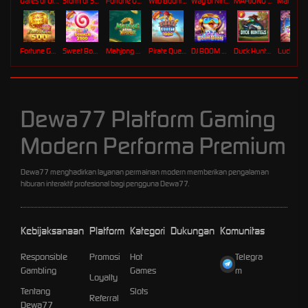
Gates of Olympus Roulette
Storm of Seth 2
Fortune Gems
Wild Bounty Showdown
Way of Ninja
MAHJONG 5 DRAGONS
Mahj
Fortune Gems 500
Sweet Bonanza 2500
Mahjong Ways 2
Pirate Quest 1000
DJ BOOM BOOM
Duck Hunters
Lucky Ne
Dewa77 Platform Gaming
Modern Performa Premium
Dewa77 menghadirkan layanan permainan modern memberikan pengalaman
hiburan interaktif profesional bagi pengguna Dewa77.
Kebijaksanaan
Platform
Kategori
Dukungan
Komunitas
Responsible
Promosi
Hot
Telegra
Gambling
Games
m
Loyalty
Tentang
Slots
Referral
Dewa77