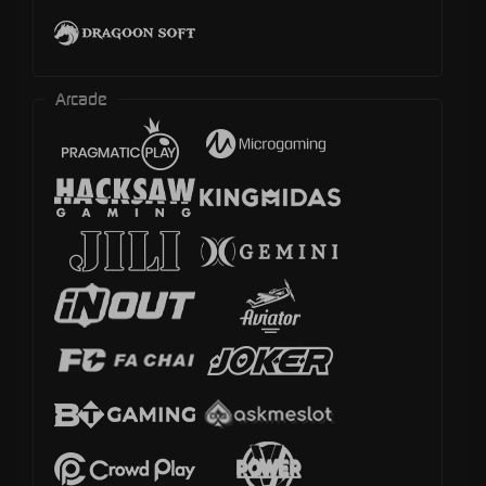
Arcade