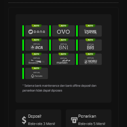
* Selama bank maintenance dan bank offline deposit dan
penarikan tidak dapat diproses
Deposit
Penarikan
Rata-rata 3 Menit
Rata-rata 5 Menit