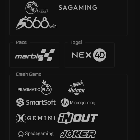
Race
Togel
Crash Game