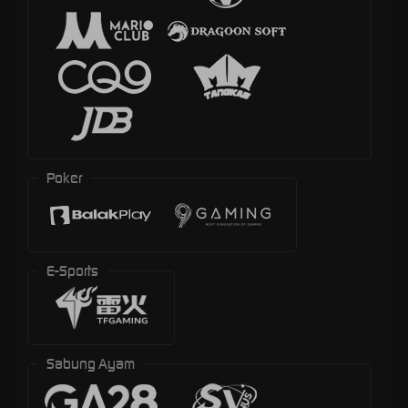
Poker
E-Sports
Sabung Ayam