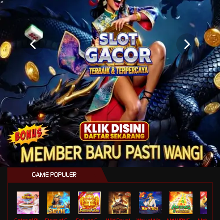
GAME POPULER