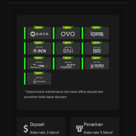
* Selama bank maintenance dan bank offline deposit dan
penarikan tidak dapat diproses
Deposit
Penarikan
Rata-rata 3 Menit
Rata-rata 5 Menit