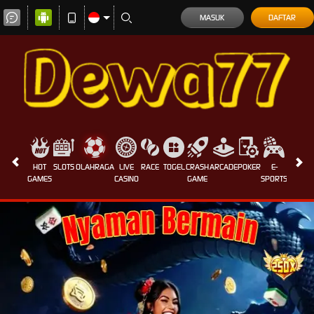
MASUK
DAFTAR
HOT
SLOTS
OLAHRAGA
LIVE
RACE
TOGEL
CRASH
ARCADE
POKER
E-
SABUN
GAMES
CASINO
GAME
SPORTS
AYAM