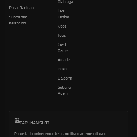
Olahraga
Pusat Bantuan
Live
Syarat dan
Casino
Ketentuan
Race
Togel
Crash
Game
Arcade
Poker
E-Sports
Sabung
Ayam
TARUHAN SLOT
Penyedia slot online dengan beragam pilihan game menarik yang