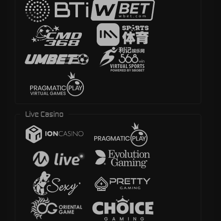
Live Casino