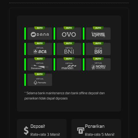
* Selama bank maintenance dan bank offline deposit dan
penarikan tidak dapat diproses
Deposit
Penarikan
Rata-rata 3 Menit
Rata-rata 5 Menit