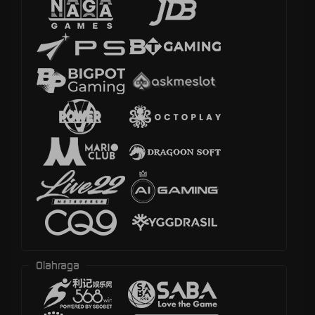
Olahraga