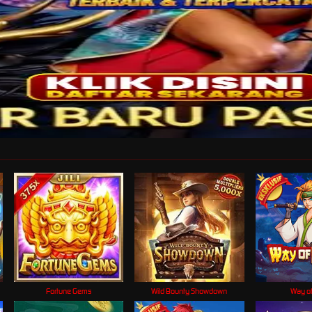
Fortune Gems
Wild Bounty Showdown
Way of