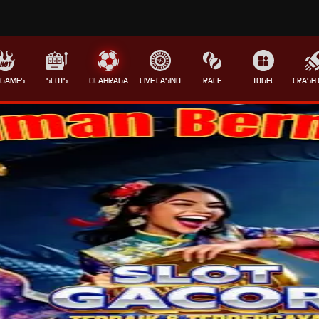
 GAMES
SLOTS
OLAHRAGA
LIVE CASINO
RACE
TOGEL
CRASH