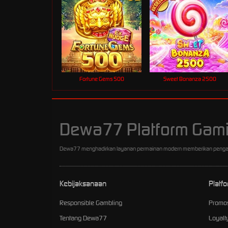
Fortune Gems 500
Sweet Bonanza 2500
Dewa77 Platform Gam
Dewa77 menghadirkan layanan permainan modern memberikan pengalam
Kebijaksanaan
Platf
Responsible Gambling
Promo
Tentang Dewa77
Loyalt