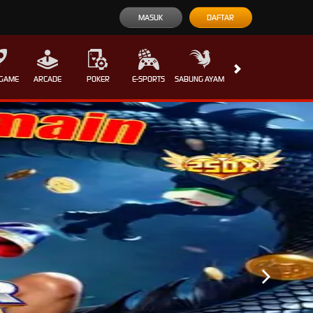
MASUK
DAFTAR
 GAME
ARCADE
POKER
E-SPORTS
SABUNG AYAM
PROMOSI