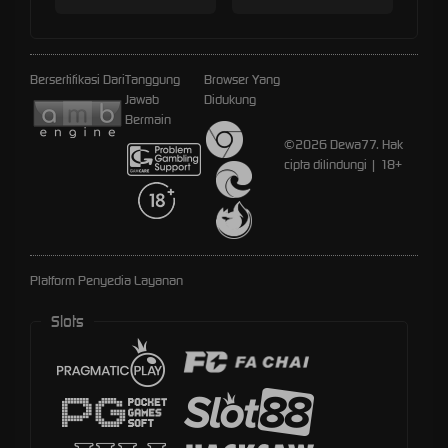
Bersertifikasi Dari
Tanggung
Browser Yang
Jawab
Didukung
Bermain
©2026 Dewa77. Hak
cipta dilindungi | 18+
Platform Penyedia Layanan
Slots