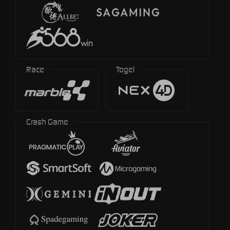
Race
Togel
Crash Game