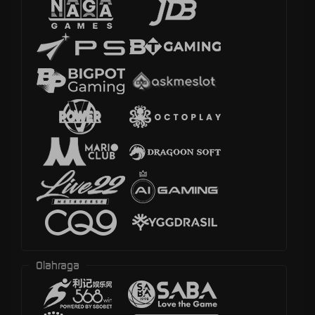
Olahraga