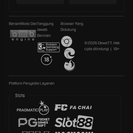
Bersertifikasi Dari
Tanggung
Browser Yang
Jawab
Didukung
Bermain
©2026 Dewa77. Hak
cipta dilindungi | 18+
Platform Penyedia Layanan
Slots