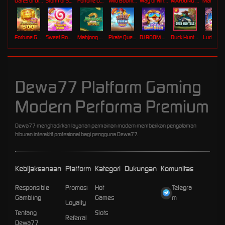
Gates of Olympus Roulette
Storm of Seth 2
Fortune Gems
Wild Bounty Showdown
Way of Ninja
MAHJONG 5 DRAGONS
Mahj
Fortune Gems 500
Sweet Bonanza 2500
Mahjong Ways 2
Pirate Quest 1000
DJ BOOM BOOM
Duck Hunters
Lucky Ne
Dewa77 Platform Gaming
Modern Performa Premium
Dewa77 menghadirkan layanan permainan modern memberikan pengalaman
hiburan interaktif profesional bagi pengguna Dewa77.
Kebijaksanaan
Platform
Kategori
Dukungan
Komunitas
Responsible
Promosi
Hot
Telegra
Gambling
Games
m
Loyalty
Tentang
Slots
Referral
Dewa77