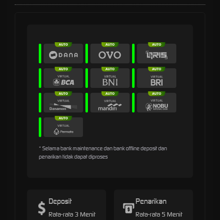
* Selama bank maintenance dan bank offline deposit dan
penarikan tidak dapat diproses
Deposit
Penarikan
Rata-rata 3 Menit
Rata-rata 5 Menit