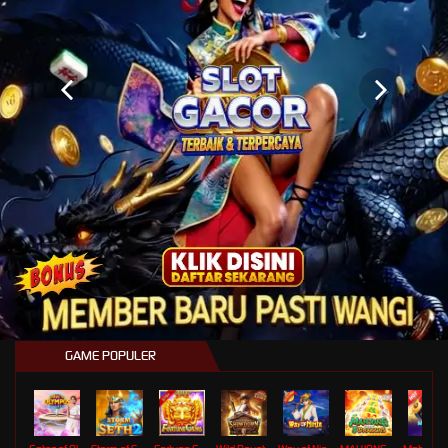
GAME POPULER