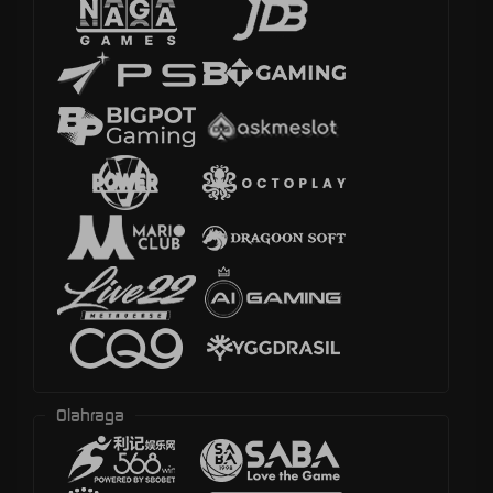
Olahraga