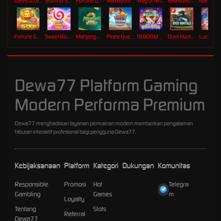
Gates of Olympus Roulette
Storm of Seth 2
Fortune Gems
Wild Bounty Showdown
Way of Ninja
MAHJONG 5 DRAGONS
Mahj
Fortune Gems 500
Sweet Bonanza 2500
Mahjong Ways 2
Pirate Quest 1000
DJ BOOM BOOM
Duck Hunters
Lucky Ne
Dewa77 Platform Gaming
Modern Performa Premium
Dewa77 menghadirkan layanan permainan modern memberikan pengalaman
hiburan interaktif profesional bagi pengguna Dewa77.
Kebijaksanaan
Platform
Kategori
Dukungan
Komunitas
Responsible
Promosi
Hot
Telegra
Gambling
Games
m
Loyalty
Tentang
Slots
Referral
Dewa77