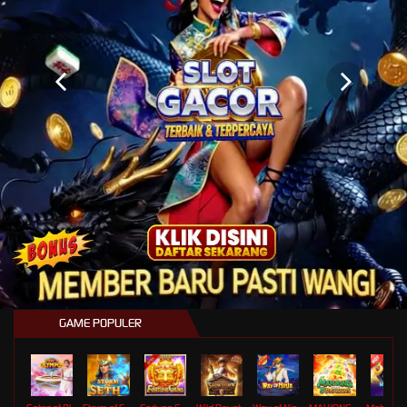
GAME POPULER