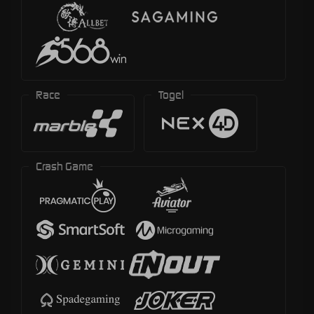
Race
Togel
Crash Game