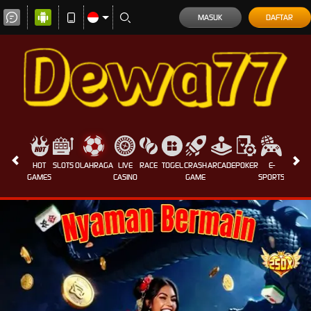
MASUK
DAFTAR
HOT
SLOTS
OLAHRAGA
LIVE
RACE
TOGEL
CRASH
ARCADE
POKER
E-
SABUN
GAMES
CASINO
GAME
SPORTS
AYAM