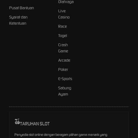
Olahraga
Pusat Bantuan
Live
Syarat dan
Casino
Ketentuan
Race
Togel
Crash
Game
Arcade
Poker
E-Sports
Sabung
Ayam
TARUHAN SLOT
Penyedia slot online dengan beragam pilihan game menarik yang