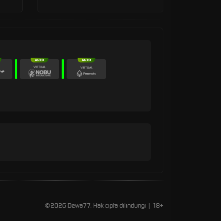
©2026 Dewa77. Hak cipta dilindungi | 18+