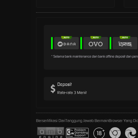
* Selama bank maintenance dan bank offline deposit dan pena
Deposit
Rata-rata 3 Menit
Bersertifikasi Dari
Tanggung Jawab Bermain
Browser Yang Di