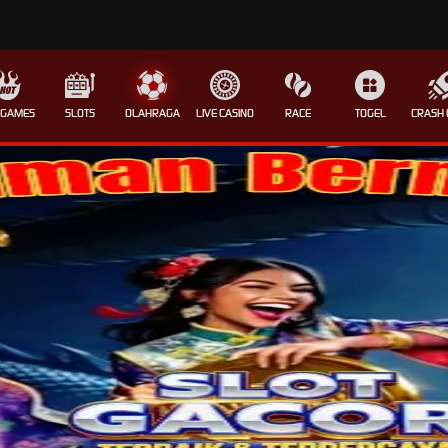
 GAMES
SLOTS
OLAHRAGA
LIVE CASINO
RACE
TOGEL
CRASH