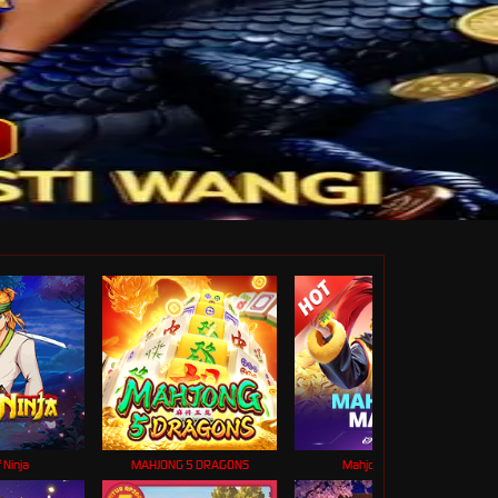
 Ninja
MAHJONG 5 DRAGONS
Mahjong Magic