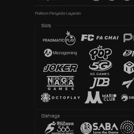
Platform Penyedia Layanan
Slots
Olahraga