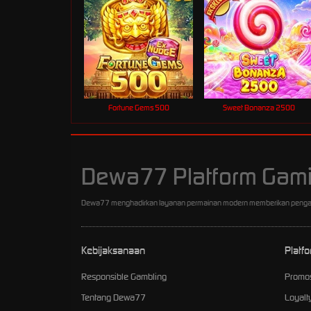
Fortune Gems 500
Sweet Bonanza 2500
Dewa77 Platform Gam
Dewa77 menghadirkan layanan permainan modern memberikan pengalam
Kebijaksanaan
Platf
Responsible Gambling
Promo
Tentang Dewa77
Loyalt