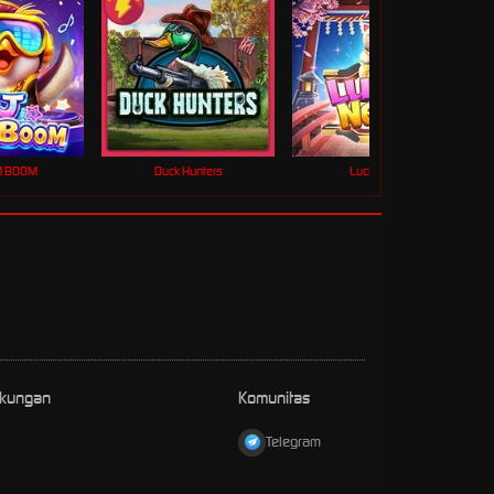
M BOOM
Duck Hunters
Lucky Neko
kungan
Komunitas
Telegram