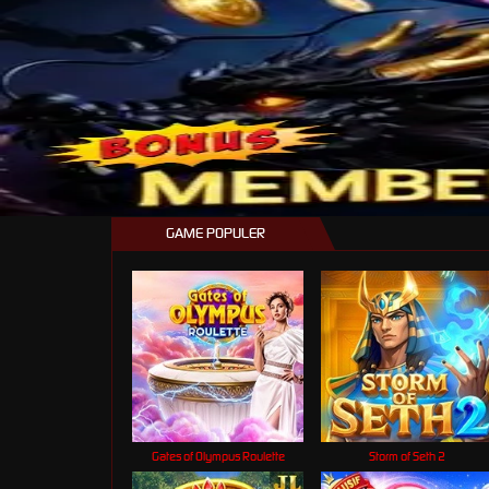
GAME POPULER
Gates of Olympus Roulette
Storm of Seth 2