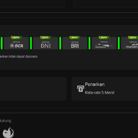
rikan tidak dapat diproses
Penarikan
Rata-rata 5 Menit
dukung