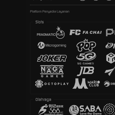
Platform Penyedia Layanan
Slots
Olahraga