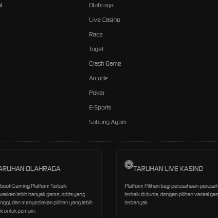
l
Olahraga
Live Casino
Race
Togel
Crash Game
Arcade
Poker
E-Sports
Sabung Ayam
ARUHAN OLAHRAGA
TARUHAN LIVE KASINO
sbook Gaming Platform Terbaik
Platform Pilihan bagi perusahaan-perusa
arkan lebih banyak game, odds yang
terbaik di dunia, dengan pilihan variasi g
tinggi, dan menyediakan pilihan yang lebih
terbanyak
k untuk pemain.