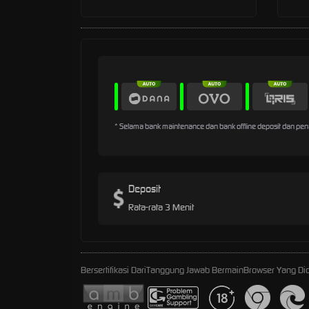
* Selama bank maintenance dan bank offline deposit dan pena
Deposit
Rata-rata 3 Menit
Bersertifikasi Dari
Tanggung Jawab Bermain
Browser Yang Di