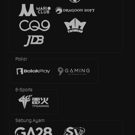
Poker
E-Sports
Sabung Ayam