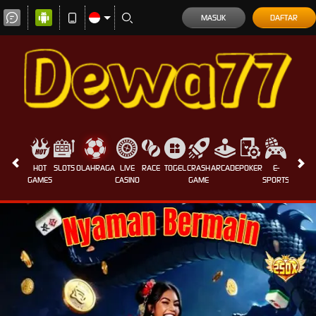
MASUK
DAFTAR
HOT
SLOTS
OLAHRAGA
LIVE
RACE
TOGEL
CRASH
ARCADE
POKER
E-
SABUN
GAMES
CASINO
GAME
SPORTS
AYAM