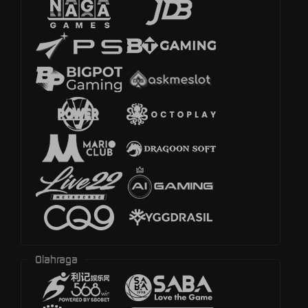
Olahraga