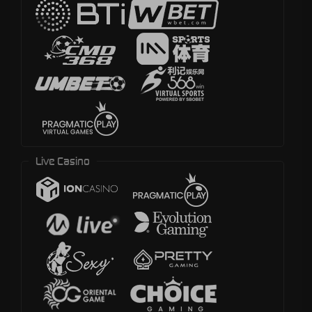
Live Casino