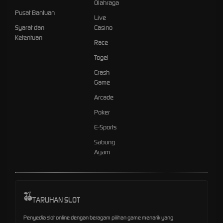
Olahraga
Pusat Bantuan
Live
Syarat dan
Casino
Ketentuan
Race
Togel
Crash
Game
Arcade
Poker
E-Sports
Sabung
Ayam
TARUHAN SLOT
Penyedia slot online dengan beragam pilihan game menarik yang