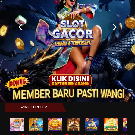
GAME POPULER