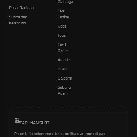
Olahraga
Pusat Bantuan
Live
Syarat dan
Casino
Ketentuan
Race
Togel
Crash
Game
Arcade
Poker
E-Sports
Sabung
Ayam
TARUHAN SLOT
Penyedia slot online dengan beragam pilihan game menarik yang