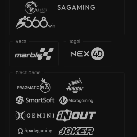
Race
Togel
Crash Game