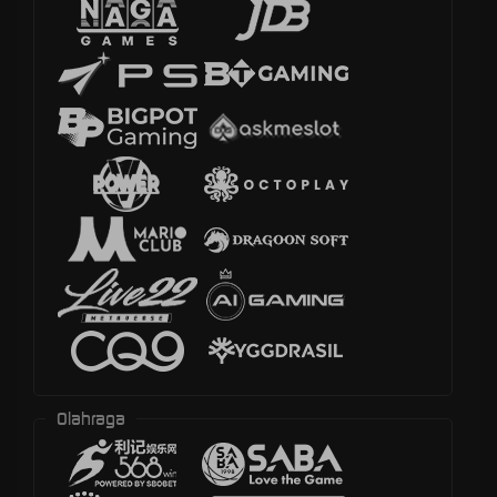
Olahraga