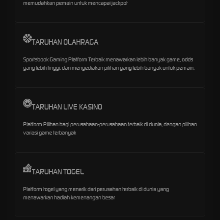
memudahkan pemain untuk mencapai jackpot
TARUHAN OLAHRAGA
Sportsbook Gaming Platform Terbaik menawarkan lebih banyak game, odds
yang lebih tinggi, dan menyediakan pilihan yang lebih banyak untuk pemain.
TARUHAN LIVE KASINO
Platform Pilihan bagi perusahaan-perusahaan terbaik di dunia, dengan pilihan
variasi game terbanyak
TARUHAN TOGEL
Platform togel yang menarik dari perusahan terbaik di dunia yang
menawarkan hadiah kemenangan besar