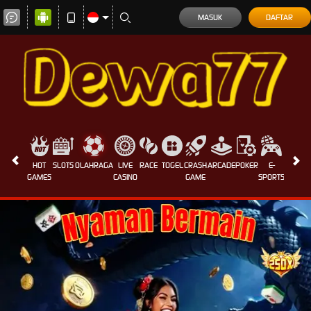
MASUK
DAFTAR
HOT
SLOTS
OLAHRAGA
LIVE
RACE
TOGEL
CRASH
ARCADE
POKER
E-
SABUN
GAMES
CASINO
GAME
SPORTS
AYAM