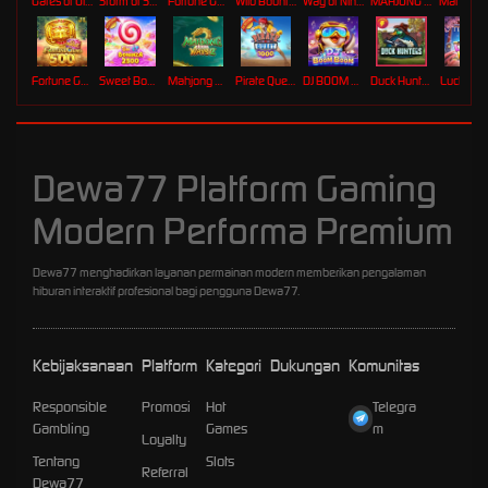
Gates of Olympus Roulette
Storm of Seth 2
Fortune Gems
Wild Bounty Showdown
Way of Ninja
MAHJONG 5 DRAGONS
Mahj
Fortune Gems 500
Sweet Bonanza 2500
Mahjong Ways 2
Pirate Quest 1000
DJ BOOM BOOM
Duck Hunters
Lucky Ne
Dewa77 Platform Gaming
Modern Performa Premium
Dewa77 menghadirkan layanan permainan modern memberikan pengalaman
hiburan interaktif profesional bagi pengguna Dewa77.
Kebijaksanaan
Platform
Kategori
Dukungan
Komunitas
Responsible
Promosi
Hot
Telegra
Gambling
Games
m
Loyalty
Tentang
Slots
Referral
Dewa77