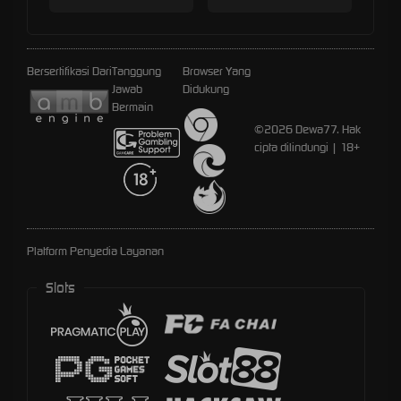
Bersertifikasi Dari
Tanggung
Browser Yang
Jawab
Didukung
Bermain
©2026 Dewa77. Hak
cipta dilindungi | 18+
Platform Penyedia Layanan
Slots