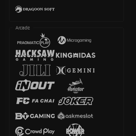
Arcade