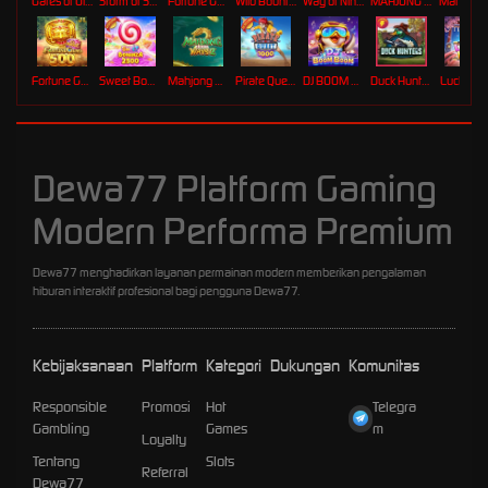
Gates of Olympus Roulette
Storm of Seth 2
Fortune Gems
Wild Bounty Showdown
Way of Ninja
MAHJONG 5 DRAGONS
Mahj
Fortune Gems 500
Sweet Bonanza 2500
Mahjong Ways 2
Pirate Quest 1000
DJ BOOM BOOM
Duck Hunters
Lucky Ne
Dewa77 Platform Gaming
Modern Performa Premium
Dewa77 menghadirkan layanan permainan modern memberikan pengalaman
hiburan interaktif profesional bagi pengguna Dewa77.
Kebijaksanaan
Platform
Kategori
Dukungan
Komunitas
Responsible
Promosi
Hot
Telegra
Gambling
Games
m
Loyalty
Tentang
Slots
Referral
Dewa77