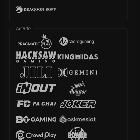
Arcade