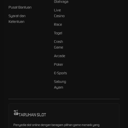
Olahraga
Pusat Bantuan
Live
Syarat dan
Casino
Ketentuan
Race
Togel
Crash
Game
Arcade
Poker
E-Sports
Sabung
Ayam
TARUHAN SLOT
Penyedia slot online dengan beragam pilihan game menarik yang