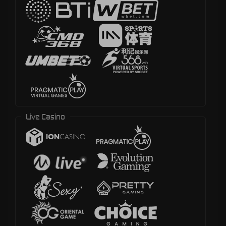
Live Casino