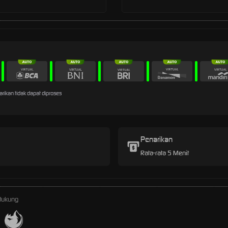
rikan tidak dapat diproses
Penarikan
Rata-rata 5 Menit
dukung