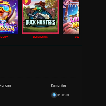
M BOOM
Duck Hunters
Lucky Neko
kungan
Komunitas
Telegram