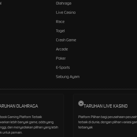
l
Olahraga
Live Casino
Race
Togel
Crash Game
Arcade
Poker
E-Sports
Sabung Ayam
ARUHAN OLAHRAGA
TARUHAN LIVE KASINO
sbook Gaming Platform Terbaik
Platform Pilihan bagi perusahaan-perusa
arkan lebih banyak game, odds yang
terbaik di dunia, dengan pilihan variasi g
tinggi, dan menyediakan pilihan yang lebih
terbanyak
k untuk pemain.