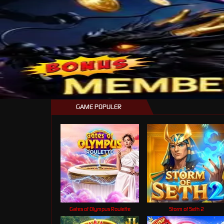
GAME POPULER
Gates of Olympus Roulette
Storm of Seth 2