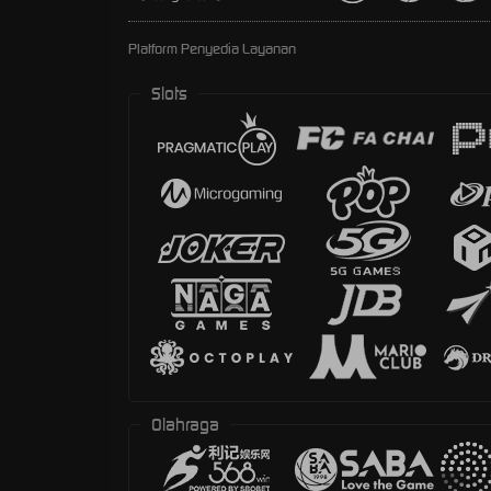
Platform Penyedia Layanan
Slots
Olahraga