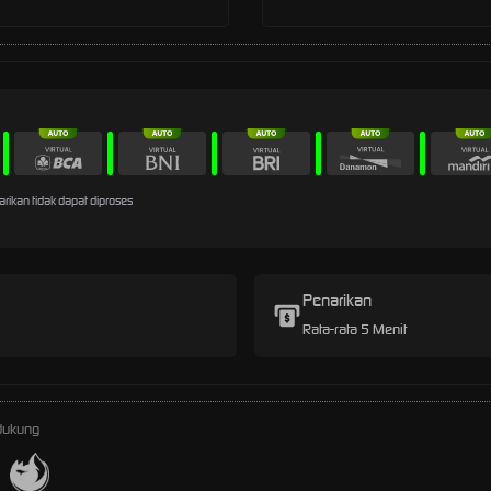
rikan tidak dapat diproses
Penarikan
Rata-rata 5 Menit
dukung