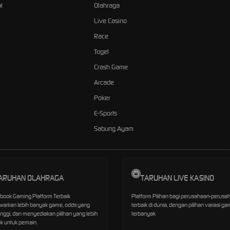
l
Olahraga
Live Casino
Race
Togel
Crash Game
Arcade
Poker
E-Sports
Sabung Ayam
ARUHAN OLAHRAGA
TARUHAN LIVE KASINO
sbook Gaming Platform Terbaik
Platform Pilihan bagi perusahaan-perusa
arkan lebih banyak game, odds yang
terbaik di dunia, dengan pilihan variasi g
tinggi, dan menyediakan pilihan yang lebih
terbanyak
k untuk pemain.