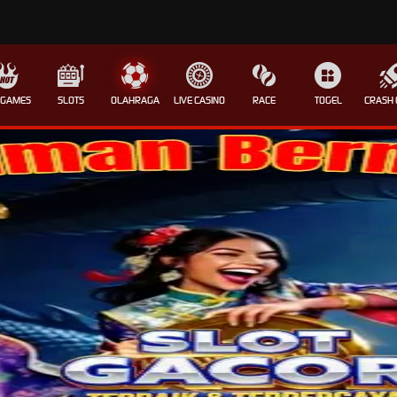
 GAMES
SLOTS
OLAHRAGA
LIVE CASINO
RACE
TOGEL
CRASH