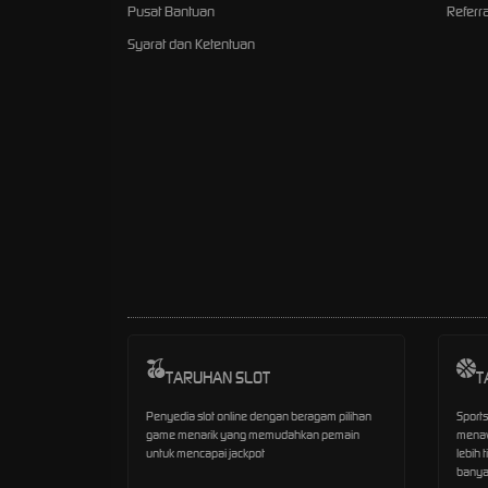
Pusat Bantuan
Referra
Syarat dan Ketentuan
TARUHAN SLOT
T
Penyedia slot online dengan beragam pilihan
Sport
game menarik yang memudahkan pemain
menaw
untuk mencapai jackpot
lebih 
banya