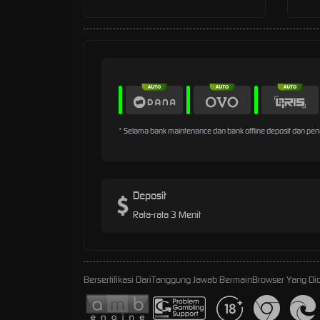
* Selama bank maintenance dan bank offline deposit dan pena
Deposit
Rata-rata 3 Menit
Bersertifikasi Dari
Tanggung Jawab Bermain
Browser Yang Di