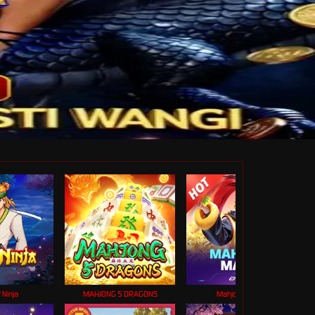
 Ninja
MAHJONG 5 DRAGONS
Mahjong Magic