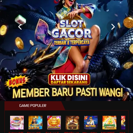
GAME POPULER