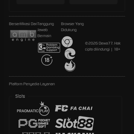
Bersertifikasi Dari
Tanggung
Browser Yang
Jawab
Didukung
Bermain
©2026 Dewa77. Hak
cipta dilindungi | 18+
Platform Penyedia Layanan
Slots