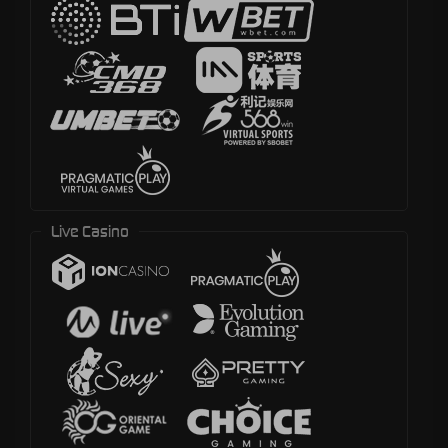
Live Casino