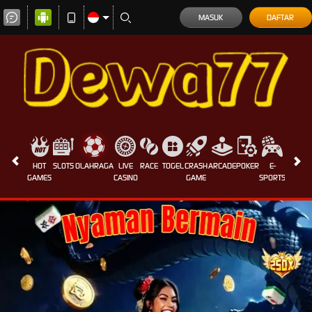
MASUK
DAFTAR
HOT
SLOTS
OLAHRAGA
LIVE
RACE
TOGEL
CRASH
ARCADE
POKER
E-
SABUN
GAMES
CASINO
GAME
SPORTS
AYAM