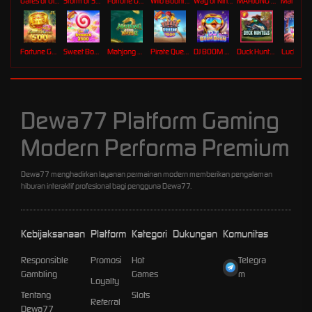
Gates of Olympus Roulette
Storm of Seth 2
Fortune Gems
Wild Bounty Showdown
Way of Ninja
MAHJONG 5 DRAGONS
Mahj
Fortune Gems 500
Sweet Bonanza 2500
Mahjong Ways 2
Pirate Quest 1000
DJ BOOM BOOM
Duck Hunters
Lucky Ne
Dewa77 Platform Gaming
Modern Performa Premium
Dewa77 menghadirkan layanan permainan modern memberikan pengalaman
hiburan interaktif profesional bagi pengguna Dewa77.
Kebijaksanaan
Platform
Kategori
Dukungan
Komunitas
Responsible
Promosi
Hot
Telegra
Gambling
Games
m
Loyalty
Tentang
Slots
Referral
Dewa77