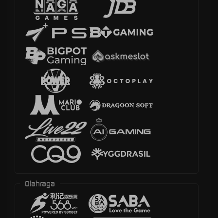
Olahraga