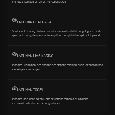
memudahkan pemain untuk mencapai jackpot
TARUHAN OLAHRAGA
Sportsbook Gaming Platform Terbaik menawarkan lebih banyak game, odds
yang lebih tinggi, dan menyediakan pilihan yang lebih banyak untuk pemain.
TARUHAN LIVE KASINO
Platform Pilihan bagi perusahaan-perusahaan terbaik di dunia, dengan pilihan
variasi game terbanyak
TARUHAN TOGEL
Platform togel yang menarik dari perusahan terbaik di dunia yang
menawarkan hadiah kemenangan besar