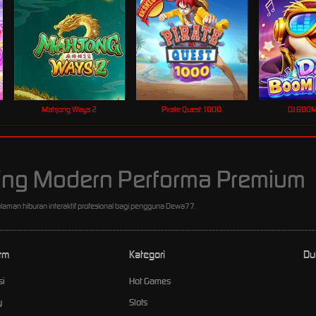
Mahjong Ways 2
Pirate Quest 1000
DJ BOO
ing Modern Performa Premium
an hiburan interaktif profesional bagi pengguna Dewa77.
orm
Kategori
Du
si
Hot Games
y
Slots