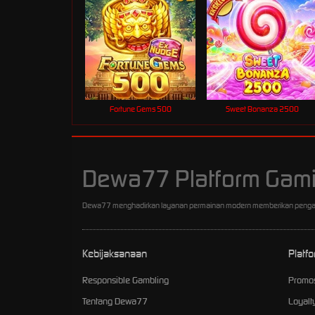
Fortune Gems 500
Sweet Bonanza 2500
Dewa77 Platform Gam
Dewa77 menghadirkan layanan permainan modern memberikan pengalam
Kebijaksanaan
Platf
Responsible Gambling
Promo
Tentang Dewa77
Loyalt