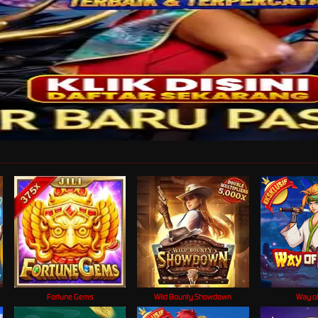
Fortune Gems
Wild Bounty Showdown
Way of