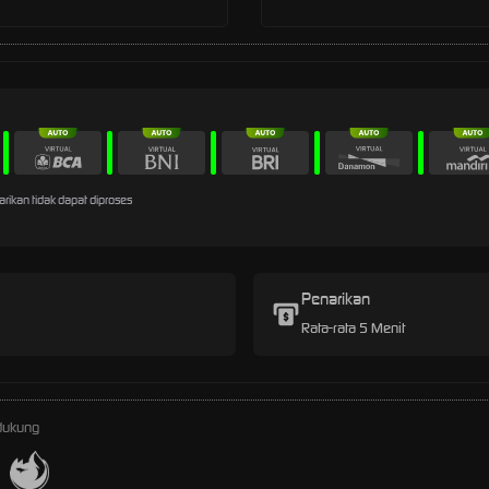
rikan tidak dapat diproses
Penarikan
Rata-rata 5 Menit
dukung