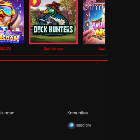
M BOOM
Duck Hunters
Lucky Neko
kungan
Komunitas
Telegram