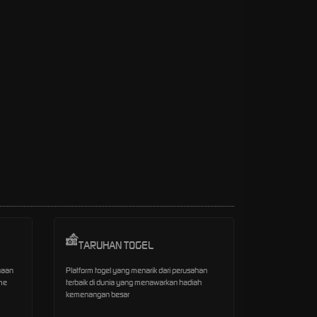
TARUHAN TOGEL
haan
Platform togel yang menarik dari perusahan
ame
terbaik di dunia yang menawarkan hadiah
kemenangan besar