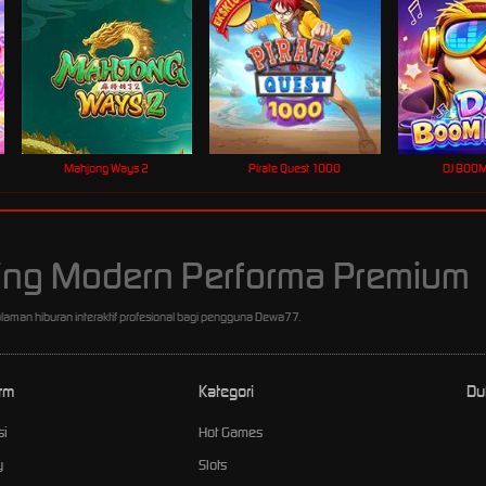
Mahjong Ways 2
Pirate Quest 1000
DJ BOO
ing Modern Performa Premium
an hiburan interaktif profesional bagi pengguna Dewa77.
orm
Kategori
Du
si
Hot Games
y
Slots