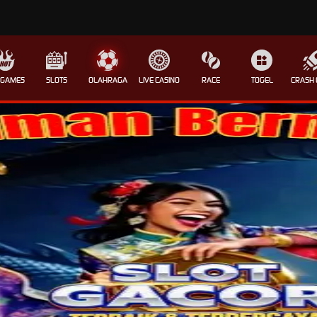
 GAMES
SLOTS
OLAHRAGA
LIVE CASINO
RACE
TOGEL
CRASH