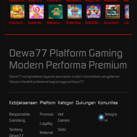
Gates of Olympus Roulette
Storm of Seth 2
Fortune Gems
Wild Bounty Showdown
Way of Ninja
MAHJONG 5 DRAGONS
Mahj
Fortune Gems 500
Sweet Bonanza 2500
Mahjong Ways 2
Pirate Quest 1000
DJ BOOM BOOM
Duck Hunters
Lucky Ne
Dewa77 Platform Gaming
Modern Performa Premium
Dewa77 menghadirkan layanan permainan modern memberikan pengalaman
hiburan interaktif profesional bagi pengguna Dewa77.
Kebijaksanaan
Platform
Kategori
Dukungan
Komunitas
Responsible
Promosi
Hot
Telegra
Gambling
Games
m
Loyalty
Tentang
Slots
Referral
Dewa77