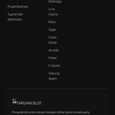
Olahraga
Pusat Bantuan
Live
Syarat dan
Casino
Ketentuan
Race
Togel
Crash
Game
Arcade
Poker
E-Sports
Sabung
Ayam
TARUHAN SLOT
Penyedia slot online dengan beragam pilihan game menarik yang