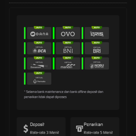
* Selama bank maintenance dan bank offline deposit dan
penarikan tidak dapat diproses
Deposit
Penarikan
Rata-rata 3 Menit
Rata-rata 5 Menit