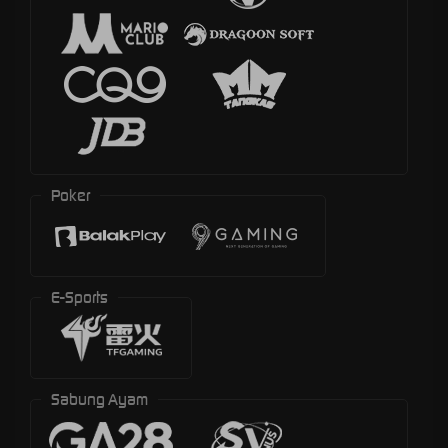
Poker
E-Sports
Sabung Ayam