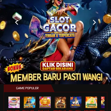
GAME POPULER