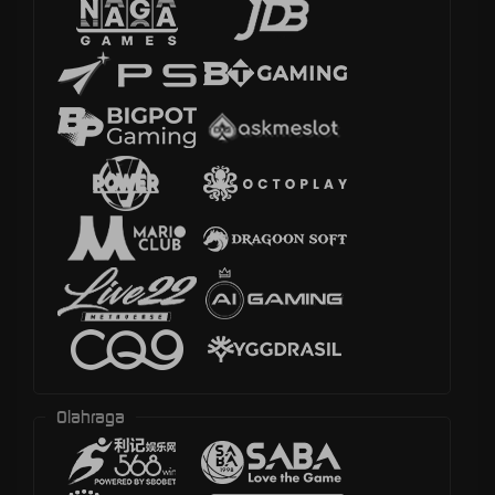
Olahraga