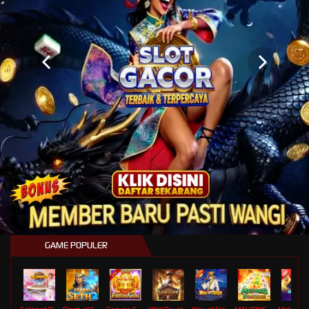
GAME POPULER