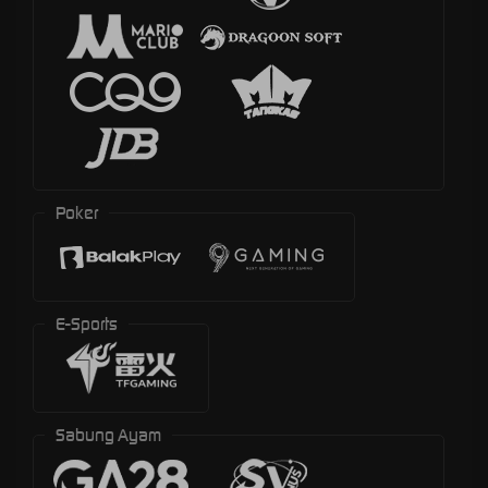
Poker
E-Sports
Sabung Ayam