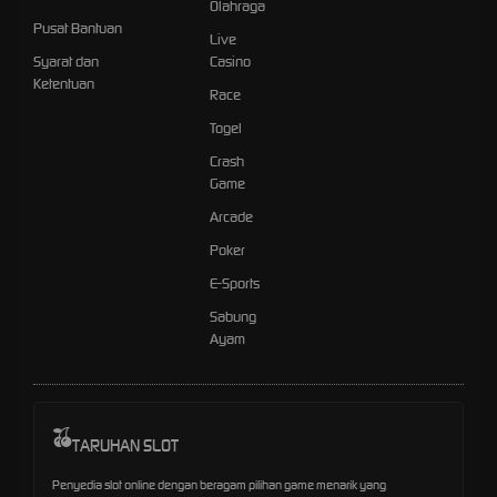
Olahraga
Pusat Bantuan
Live
Syarat dan
Casino
Ketentuan
Race
Togel
Crash
Game
Arcade
Poker
E-Sports
Sabung
Ayam
TARUHAN SLOT
Penyedia slot online dengan beragam pilihan game menarik yang