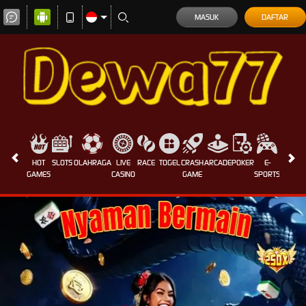
MASUK
DAFTAR
HOT
SLOTS
OLAHRAGA
LIVE
RACE
TOGEL
CRASH
ARCADE
POKER
E-
SABUN
GAMES
CASINO
GAME
SPORTS
AYAM