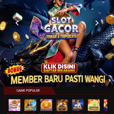
GAME POPULER