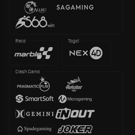
Race
Togel
Crash Game