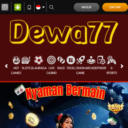
MASUK
DAFTAR
HOT
SLOTS
OLAHRAGA
LIVE
RACE
TOGEL
CRASH
ARCADE
POKER
E-
SABUN
GAMES
CASINO
GAME
SPORTS
AYAM