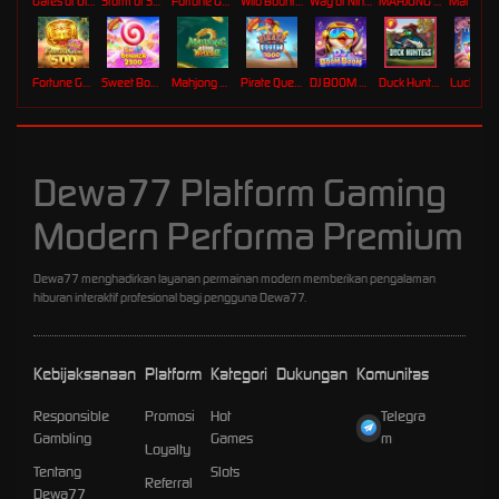
Gates of Olympus Roulette
Storm of Seth 2
Fortune Gems
Wild Bounty Showdown
Way of Ninja
MAHJONG 5 DRAGONS
Mahj
Fortune Gems 500
Sweet Bonanza 2500
Mahjong Ways 2
Pirate Quest 1000
DJ BOOM BOOM
Duck Hunters
Lucky Ne
Dewa77 Platform Gaming
Modern Performa Premium
Dewa77 menghadirkan layanan permainan modern memberikan pengalaman
hiburan interaktif profesional bagi pengguna Dewa77.
Kebijaksanaan
Platform
Kategori
Dukungan
Komunitas
Responsible
Promosi
Hot
Telegra
Gambling
Games
m
Loyalty
Tentang
Slots
Referral
Dewa77