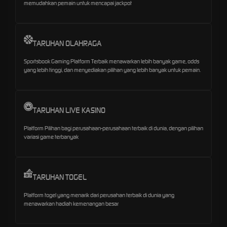
memudahkan pemain untuk mencapai jackpot
TARUHAN OLAHRAGA
Sportsbook Gaming Platform Terbaik menawarkan lebih banyak game, odds
yang lebih tinggi, dan menyediakan pilihan yang lebih banyak untuk pemain.
TARUHAN LIVE KASINO
Platform Pilihan bagi perusahaan-perusahaan terbaik di dunia, dengan pilihan
variasi game terbanyak
TARUHAN TOGEL
Platform togel yang menarik dari perusahan terbaik di dunia yang
menawarkan hadiah kemenangan besar