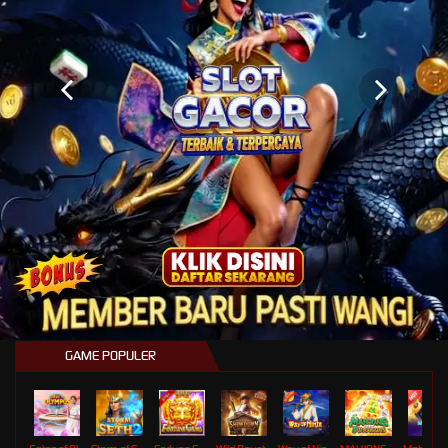
GAME POPULER