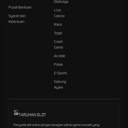
Olahraga
Pusat Bantuan
Live
Syarat dan
Casino
Ketentuan
Race
Togel
Crash
Game
Arcade
Poker
E-Sports
Sabung
Ayam
TARUHAN SLOT
Penyedia slot online dengan beragam pilihan game menarik yang