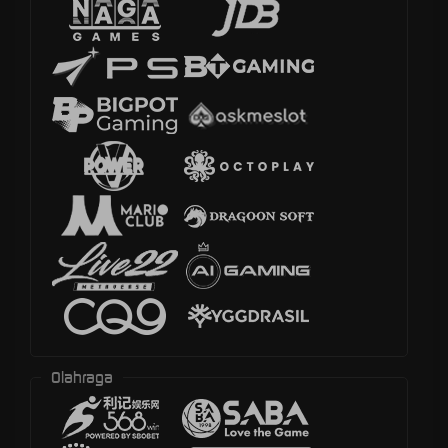
Olahraga