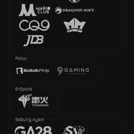
Poker
E-Sports
Sabung Ayam