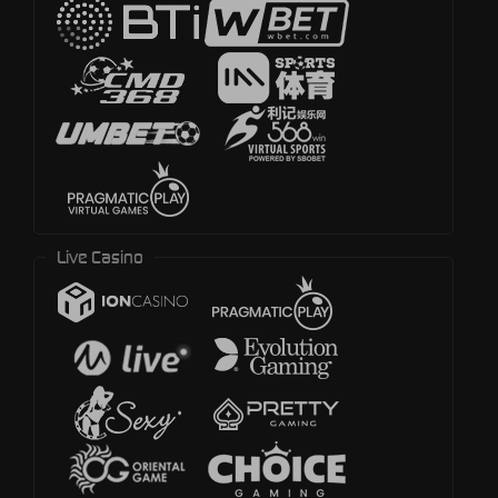
Live Casino