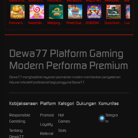
Gates of Olympus Roulette
Storm of Seth 2
Fortune Gems
Wild Bounty Showdown
Way of Ninja
MAHJONG 5 DRAGONS
Mahj
Fortune Gems 500
Sweet Bonanza 2500
Mahjong Ways 2
Pirate Quest 1000
DJ BOOM BOOM
Duck Hunters
Lucky Ne
Dewa77 Platform Gaming
Modern Performa Premium
Dewa77 menghadirkan layanan permainan modern memberikan pengalaman
hiburan interaktif profesional bagi pengguna Dewa77.
Kebijaksanaan
Platform
Kategori
Dukungan
Komunitas
Responsible
Promosi
Hot
Telegra
Gambling
Games
m
Loyalty
Tentang
Slots
Referral
Dewa77