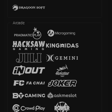
Arcade