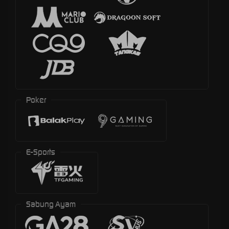
Poker
E-Sports
Sabung Ayam