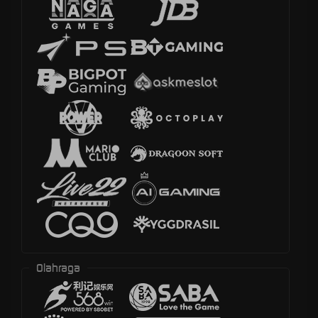
Olahraga