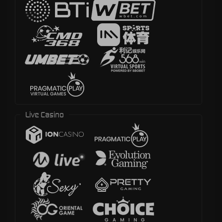
Live Casino