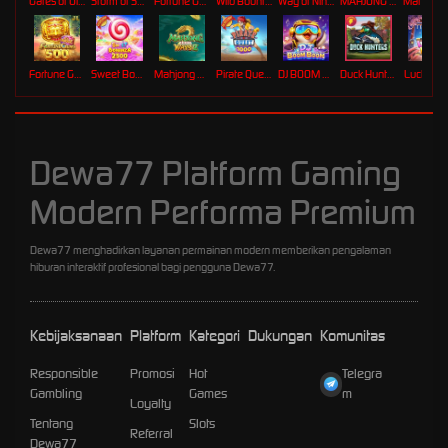
Gates of Olympus Roulette
Storm of Seth 2
Fortune Gems
Wild Bounty Showdown
Way of Ninja
MAHJONG 5 DRAGONS
Mahj
Fortune Gems 500
Sweet Bonanza 2500
Mahjong Ways 2
Pirate Quest 1000
DJ BOOM BOOM
Duck Hunters
Lucky Ne
Dewa77 Platform Gaming
Modern Performa Premium
Dewa77 menghadirkan layanan permainan modern memberikan pengalaman
hiburan interaktif profesional bagi pengguna Dewa77.
Kebijaksanaan
Platform
Kategori
Dukungan
Komunitas
Responsible
Promosi
Hot
Telegra
Gambling
Games
m
Loyalty
Tentang
Slots
Referral
Dewa77