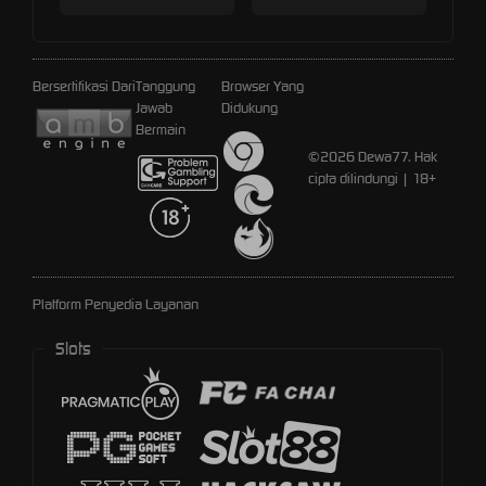
Bersertifikasi Dari
Tanggung
Browser Yang
Jawab
Didukung
Bermain
©2026 Dewa77. Hak
cipta dilindungi | 18+
Platform Penyedia Layanan
Slots