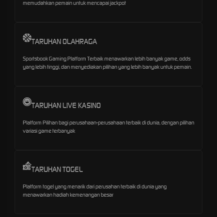
memudahkan pemain untuk mencapai jackpot
TARUHAN OLAHRAGA
Sportsbook Gaming Platform Terbaik menawarkan lebih banyak game, odds
yang lebih tinggi, dan menyediakan pilihan yang lebih banyak untuk pemain.
TARUHAN LIVE KASINO
Platform Pilihan bagi perusahaan-perusahaan terbaik di dunia, dengan pilihan
variasi game terbanyak
TARUHAN TOGEL
Platform togel yang menarik dari perusahan terbaik di dunia yang
menawarkan hadiah kemenangan besar