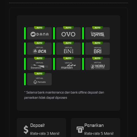
* Selama bank maintenance dan bank offline deposit dan
penarikan tidak dapat diproses
Deposit
Penarikan
Rata-rata 3 Menit
Rata-rata 5 Menit