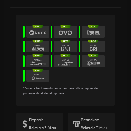
* Selama bank maintenance dan bank offline deposit dan
penarikan tidak dapat diproses
Deposit
Penarikan
Rata-rata 3 Menit
Rata-rata 5 Menit