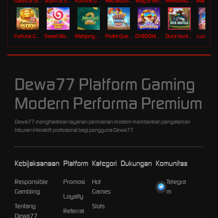
Gates of Olympus Roulette
Storm of Seth 2
Fortune Gems
Wild Bounty Showdown
Way of Ninja
MAHJONG 5 DRAGONS
Mahj
Fortune Gems 500
Sweet Bonanza 2500
Mahjong Ways 2
Pirate Quest 1000
DJ BOOM BOOM
Duck Hunters
Lucky Ne
Dewa77 Platform Gaming
Modern Performa Premium
Dewa77 menghadirkan layanan permainan modern memberikan pengalaman
hiburan interaktif profesional bagi pengguna Dewa77.
Kebijaksanaan
Platform
Kategori
Dukungan
Komunitas
Responsible
Promosi
Hot
Telegra
Gambling
Games
m
Loyalty
Tentang
Slots
Referral
Dewa77