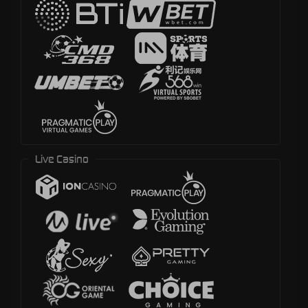
Live Casino