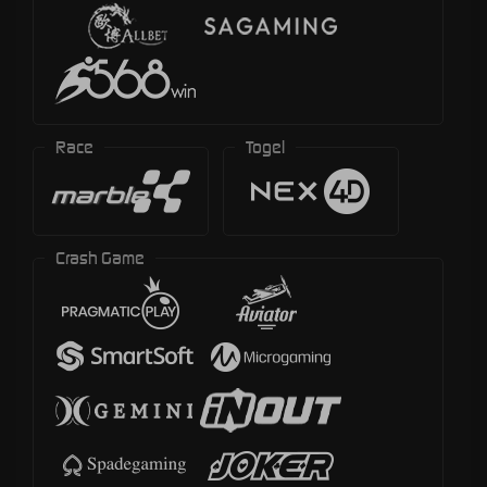
Race
Togel
Crash Game