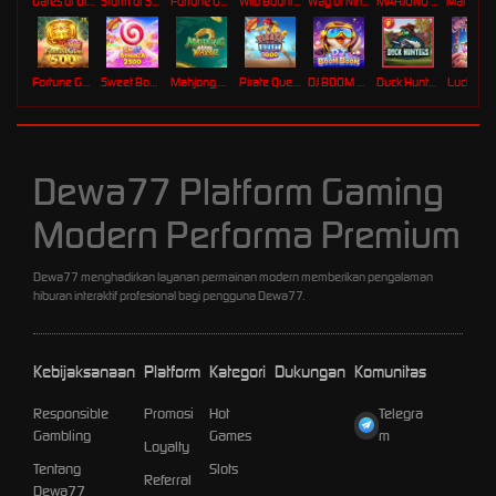
Gates of Olympus Roulette
Storm of Seth 2
Fortune Gems
Wild Bounty Showdown
Way of Ninja
MAHJONG 5 DRAGONS
Mahj
Fortune Gems 500
Sweet Bonanza 2500
Mahjong Ways 2
Pirate Quest 1000
DJ BOOM BOOM
Duck Hunters
Lucky Ne
Dewa77 Platform Gaming
Modern Performa Premium
Dewa77 menghadirkan layanan permainan modern memberikan pengalaman
hiburan interaktif profesional bagi pengguna Dewa77.
Kebijaksanaan
Platform
Kategori
Dukungan
Komunitas
Responsible
Promosi
Hot
Telegra
Gambling
Games
m
Loyalty
Tentang
Slots
Referral
Dewa77