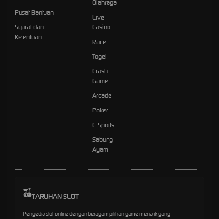
Olahraga
Pusat Bantuan
Live
Syarat dan
Casino
Ketentuan
Race
Togel
Crash
Game
Arcade
Poker
E-Sports
Sabung
Ayam
TARUHAN SLOT
Penyedia slot online dengan beragam pilihan game menarik yang