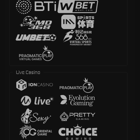
Live Casino