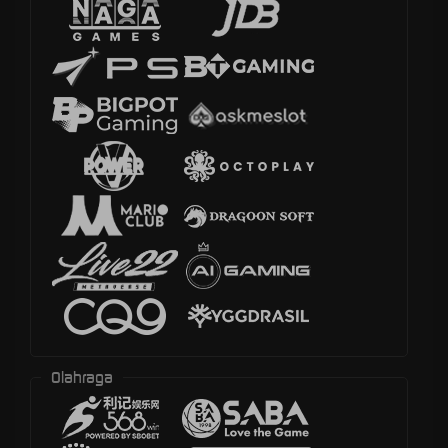
Olahraga