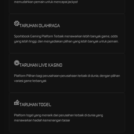
memudahkan pemain untuk mencapai jackpot
TARUHAN OLAHRAGA
Sportsbook Gaming Platform Terbaik menawarkan lebih banyak game, odds
yang lebih tinggi, dan menyediakan pilihan yang lebih banyak untuk pemain.
TARUHAN LIVE KASINO
Platform Pilihan bagi perusahaan-perusahaan terbaik di dunia, dengan pilihan
variasi game terbanyak
TARUHAN TOGEL
Platform togel yang menarik dari perusahan terbaik di dunia yang
menawarkan hadiah kemenangan besar