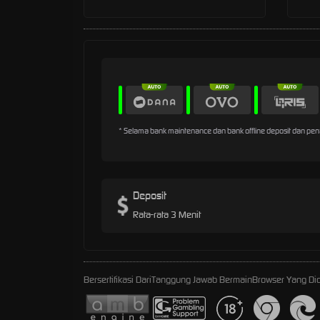
* Selama bank maintenance dan bank offline deposit dan pena
Deposit
Rata-rata 3 Menit
Bersertifikasi Dari
Tanggung Jawab Bermain
Browser Yang Di