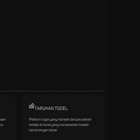
TARUHAN TOGEL
haan
Platform togel yang menarik dari perusahan
ame
terbaik di dunia yang menawarkan hadiah
kemenangan besar