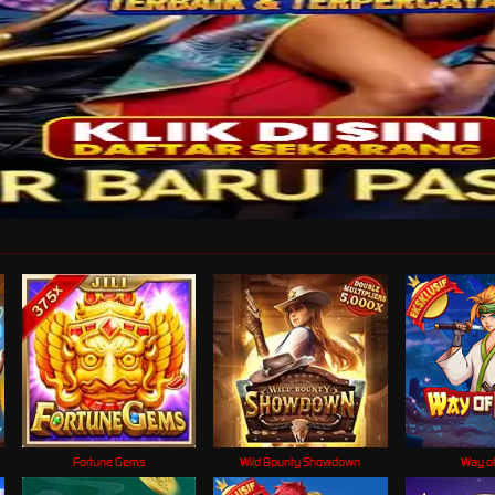
Fortune Gems
Wild Bounty Showdown
Way of