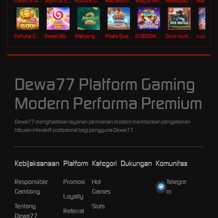
Gates of Olympus Roulette
Storm of Seth 2
Fortune Gems
Wild Bounty Showdown
Way of Ninja
MAHJONG 5 DRAGONS
Mahj
Fortune Gems 500
Sweet Bonanza 2500
Mahjong Ways 2
Pirate Quest 1000
DJ BOOM BOOM
Duck Hunters
Lucky Ne
Dewa77 Platform Gaming
Modern Performa Premium
Dewa77 menghadirkan layanan permainan modern memberikan pengalaman
hiburan interaktif profesional bagi pengguna Dewa77.
Kebijaksanaan
Platform
Kategori
Dukungan
Komunitas
Responsible
Promosi
Hot
Telegra
Gambling
Games
m
Loyalty
Tentang
Slots
Referral
Dewa77