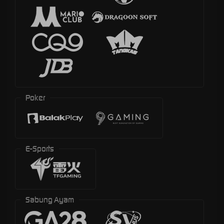
Poker
E-Sports
Sabung Ayam