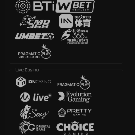
Live Casino