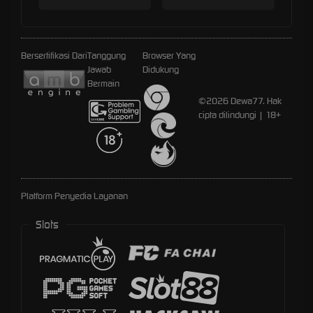
Bersertifikasi Dari
Tanggung
Browser Yang
Jawab
Didukung
Bermain
©2026 Dewa77. Hak
cipta dilindungi | 18+
Platform Penyedia Layanan
Slots