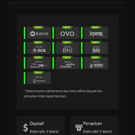
* Selama bank maintenance dan bank offline deposit dan
penarikan tidak dapat diproses
Deposit
Penarikan
Rata-rata 3 Menit
Rata-rata 5 Menit