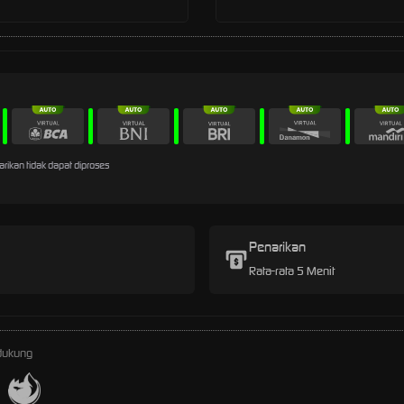
rikan tidak dapat diproses
Penarikan
Rata-rata 5 Menit
dukung