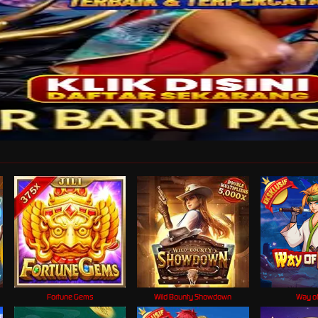
Fortune Gems
Wild Bounty Showdown
Way of