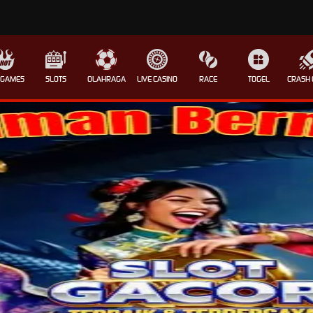
 GAMES
SLOTS
OLAHRAGA
LIVE CASINO
RACE
TOGEL
CRASH