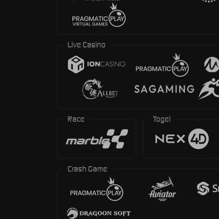
Live Casino
Race
Togel
Crash Game