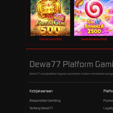
Fortune Gems 500
Sweet Bonanza 2500
Dewa77 Platform Gam
Dewa77 menghadirkan layanan permainan modern memberikan pengalam
Kebijaksanaan
Platf
Responsible Gambling
Promo
Tentang Dewa77
Loyalt