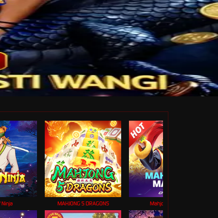
 Ninja
MAHJONG 5 DRAGONS
Mahjong Magic