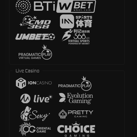
Live Casino