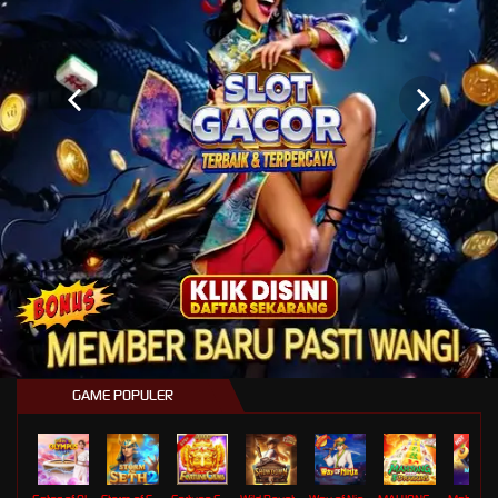
GAME POPULER