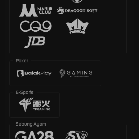
Poker
E-Sports
Sabung Ayam