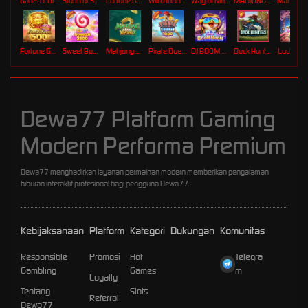
Gates of Olympus Roulette
Storm of Seth 2
Fortune Gems
Wild Bounty Showdown
Way of Ninja
MAHJONG 5 DRAGONS
Mahj
Fortune Gems 500
Sweet Bonanza 2500
Mahjong Ways 2
Pirate Quest 1000
DJ BOOM BOOM
Duck Hunters
Lucky Ne
Dewa77 Platform Gaming
Modern Performa Premium
Dewa77 menghadirkan layanan permainan modern memberikan pengalaman
hiburan interaktif profesional bagi pengguna Dewa77.
Kebijaksanaan
Platform
Kategori
Dukungan
Komunitas
Responsible
Promosi
Hot
Telegra
Gambling
Games
m
Loyalty
Tentang
Slots
Referral
Dewa77