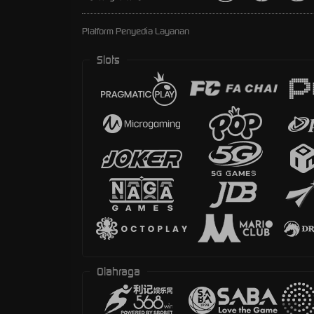
Platform Penyedia Layanan
Slots
Olahraga