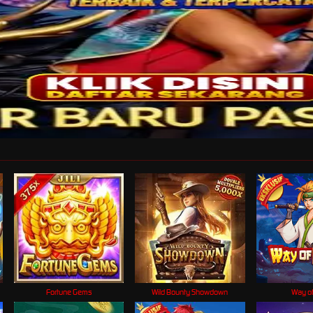
Fortune Gems
Wild Bounty Showdown
Way of