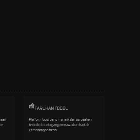
TARUHAN TOGEL
haan
Platform togel yang menarik dari perusahan
ame
terbaik di dunia yang menawarkan hadiah
kemenangan besar