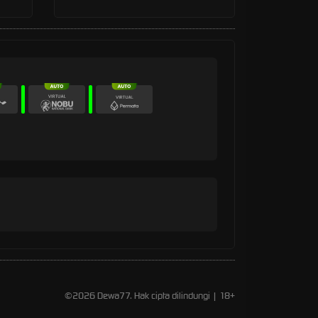
©2026 Dewa77. Hak cipta dilindungi | 18+