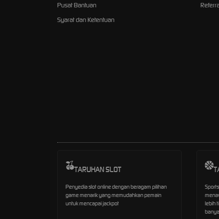
Pusat Bantuan
Referra
Syarat dan Ketentuan
TARUHAN SLOT
T
Penyedia slot online dengan beragam pilihan
Sport
game menarik yang memudahkan pemain
menaw
untuk mencapai jackpot
lebih 
banya