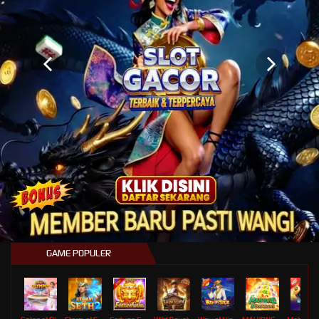
GAME POPULER