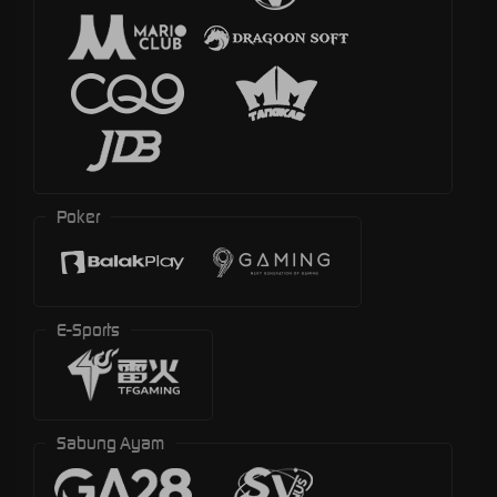
Poker
E-Sports
Sabung Ayam