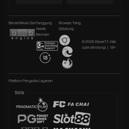
Bersertifikasi Dari
Tanggung
Browser Yang
Jawab
Didukung
Bermain
©2026 Dewa77. Hak
cipta dilindungi | 18+
Platform Penyedia Layanan
Slots