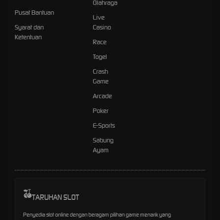
Olahraga
Pusat Bantuan
Live
Syarat dan
Casino
Ketentuan
Race
Togel
Crash
Game
Arcade
Poker
E-Sports
Sabung
Ayam
TARUHAN SLOT
Penyedia slot online dengan beragam pilihan game menarik yang