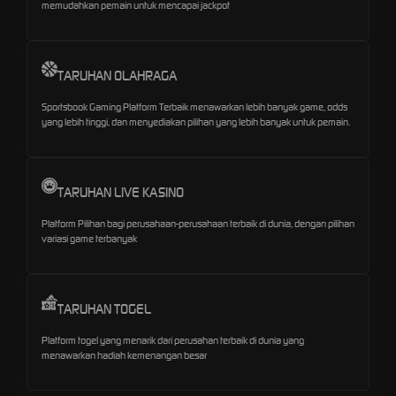
memudahkan pemain untuk mencapai jackpot
TARUHAN OLAHRAGA
Sportsbook Gaming Platform Terbaik menawarkan lebih banyak game, odds
yang lebih tinggi, dan menyediakan pilihan yang lebih banyak untuk pemain.
TARUHAN LIVE KASINO
Platform Pilihan bagi perusahaan-perusahaan terbaik di dunia, dengan pilihan
variasi game terbanyak
TARUHAN TOGEL
Platform togel yang menarik dari perusahan terbaik di dunia yang
menawarkan hadiah kemenangan besar