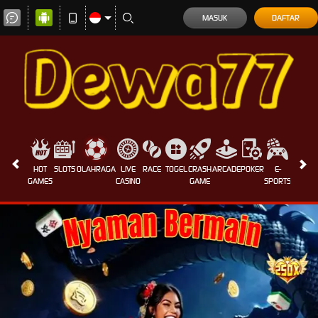
MASUK
DAFTAR
HOT
SLOTS
OLAHRAGA
LIVE
RACE
TOGEL
CRASH
ARCADE
POKER
E-
SABUN
GAMES
CASINO
GAME
SPORTS
AYAM