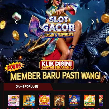
GAME POPULER