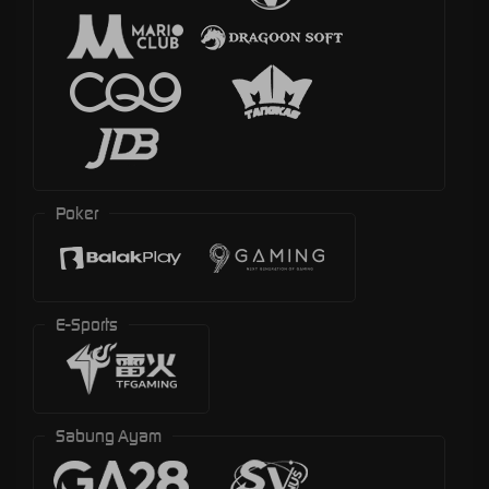
Poker
E-Sports
Sabung Ayam