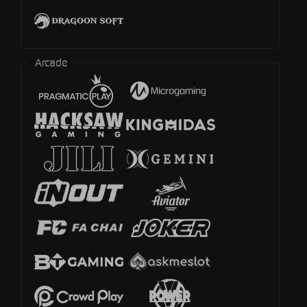
Arcade