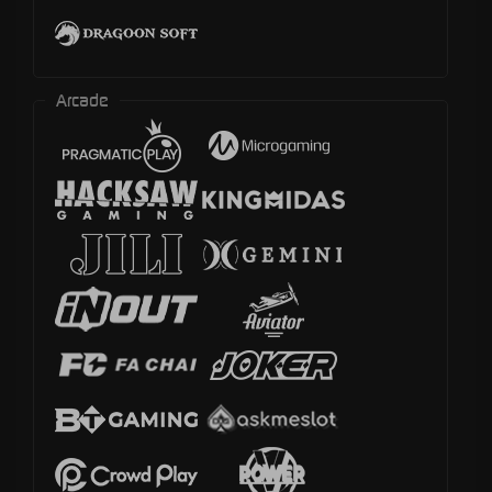
Arcade