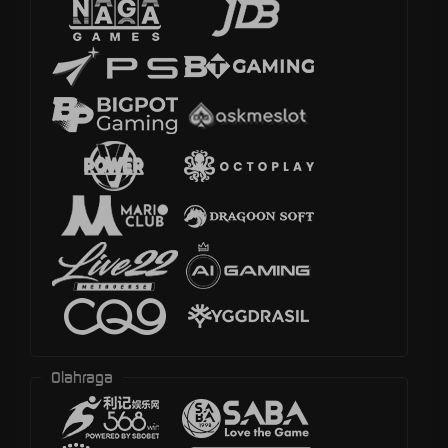
Olahraga