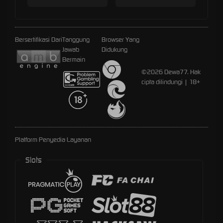
Bersertifikasi Dari
Tanggung
Browser Yang
Jawab
Didukung
Bermain
©2026 Dewa77. Hak
cipta dilindungi | 18+
Platform Penyedia Layanan
Slots