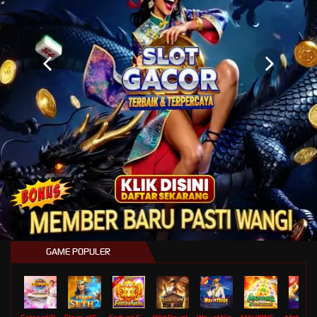
GAME POPULER