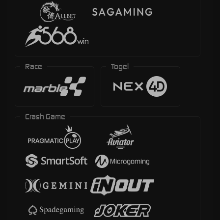
Race
Togel
Crash Game