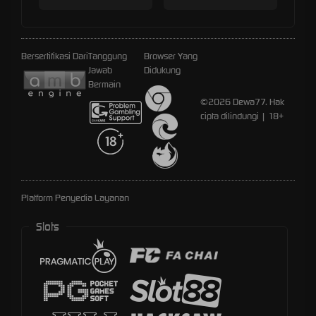
Bersertifikasi Dari
Tanggung
Browser Yang
Jawab
Didukung
Bermain
©2026 Dewa77. Hak
cipta dilindungi | 18+
Platform Penyedia Layanan
Slots