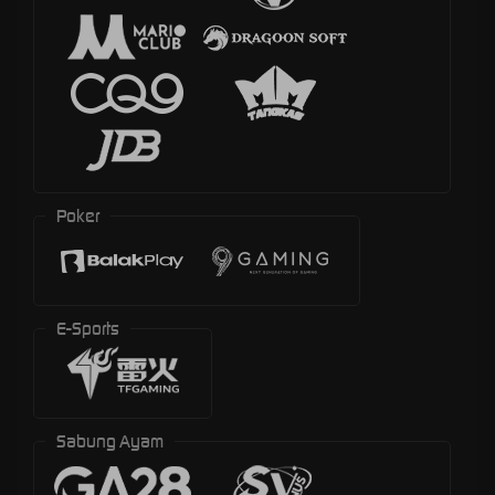
Poker
E-Sports
Sabung Ayam