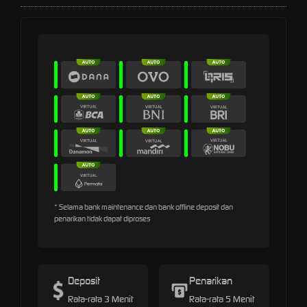
* Selama bank maintenance dan bank offline deposit dan
penarikan tidak dapat diproses
Deposit
Penarikan
Rata-rata 3 Menit
Rata-rata 5 Menit