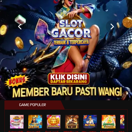
GAME POPULER