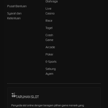
Olahraga
Pusat Bantuan
Live
Syarat dan
Casino
Ketentuan
Race
Togel
Crash
Game
Arcade
Poker
E-Sports
Sabung
Ayam
TARUHAN SLOT
Penyedia slot online dengan beragam pilihan game menarik yang