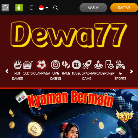
MASUK
DAFTAR
HOT
SLOTS
OLAHRAGA
LIVE
RACE
TOGEL
CRASH
ARCADE
POKER
E-
SABUN
GAMES
CASINO
GAME
SPORTS
AYAM