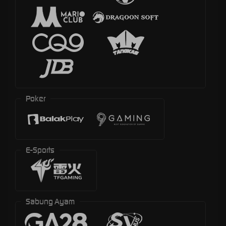
Poker
E-Sports
Sabung Ayam