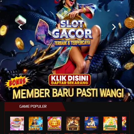
GAME POPULER