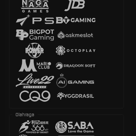
Olahraga