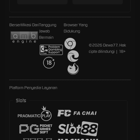
Bersertifikasi Dari
Tanggung
Browser Yang
Jawab
Didukung
Bermain
©2026 Dewa77. Hak
cipta dilindungi | 18+
Platform Penyedia Layanan
Slots