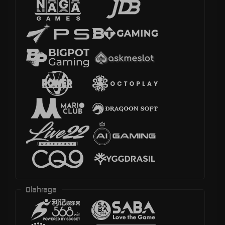
Olahraga