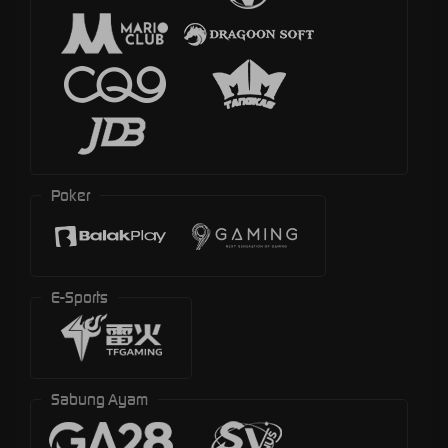
Poker
E-Sports
Sabung Ayam