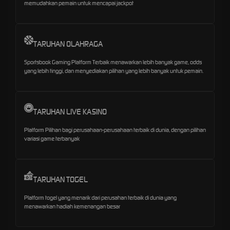
memudahkan pemain untuk mencapai jackpot
TARUHAN OLAHRAGA
Sportsbook Gaming Platform Terbaik menawarkan lebih banyak game, odds
yang lebih tinggi, dan menyediakan pilihan yang lebih banyak untuk pemain.
TARUHAN LIVE KASINO
Platform Pilihan bagi perusahaan-perusahaan terbaik di dunia, dengan pilihan
variasi game terbanyak
TARUHAN TOGEL
Platform togel yang menarik dari perusahan terbaik di dunia yang
menawarkan hadiah kemenangan besar