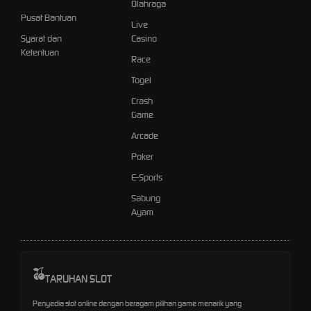
Olahraga
Pusat Bantuan
Live
Syarat dan
Casino
Ketentuan
Race
Togel
Crash
Game
Arcade
Poker
E-Sports
Sabung
Ayam
TARUHAN SLOT
Penyedia slot online dengan beragam pilihan game menarik yang