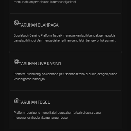
memudahkan pemain untuk mencapai jackpot
TARUHAN OLAHRAGA
Sportsbook Gaming Platform Terbaik menawarkan lebih banyak game, odds
yang lebih tinggi, dan menyediakan pilihan yang lebih banyak untuk pemain.
TARUHAN LIVE KASINO
Platform Pilihan bagi perusahaan-perusahaan terbaik di dunia, dengan pilihan
variasi game terbanyak
TARUHAN TOGEL
Platform togel yang menarik dari perusahan terbaik di dunia yang
menawarkan hadiah kemenangan besar