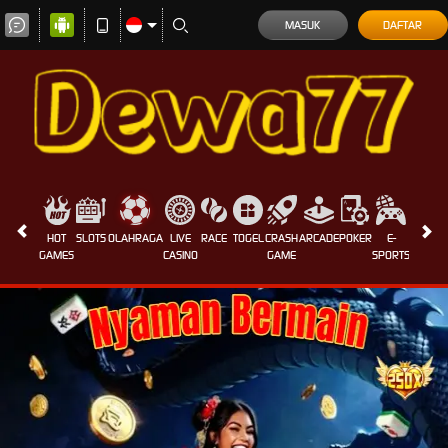
MASUK
DAFTAR
HOT
SLOTS
OLAHRAGA
LIVE
RACE
TOGEL
CRASH
ARCADE
POKER
E-
SABUN
GAMES
CASINO
GAME
SPORTS
AYAM