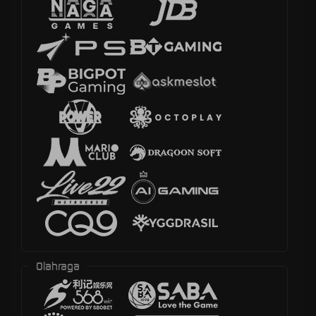
Olahraga