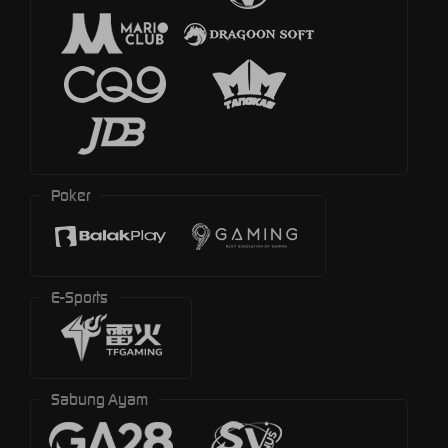
Poker
E-Sports
Sabung Ayam