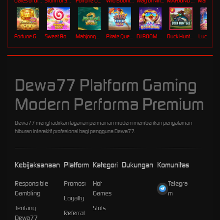
Gates of Olympus Roulette
Storm of Seth 2
Fortune Gems
Wild Bounty Showdown
Way of Ninja
MAHJONG 5 DRAGONS
Mahj
Fortune Gems 500
Sweet Bonanza 2500
Mahjong Ways 2
Pirate Quest 1000
DJ BOOM BOOM
Duck Hunters
Lucky Ne
Dewa77 Platform Gaming
Modern Performa Premium
Dewa77 menghadirkan layanan permainan modern memberikan pengalaman
hiburan interaktif profesional bagi pengguna Dewa77.
Kebijaksanaan
Platform
Kategori
Dukungan
Komunitas
Responsible
Promosi
Hot
Telegra
Gambling
Games
m
Loyalty
Tentang
Slots
Referral
Dewa77