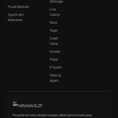
Olahraga
Pusat Bantuan
Live
Syarat dan
Casino
Ketentuan
Race
Togel
Crash
Game
Arcade
Poker
E-Sports
Sabung
Ayam
TARUHAN SLOT
Penyedia slot online dengan beragam pilihan game menarik yang