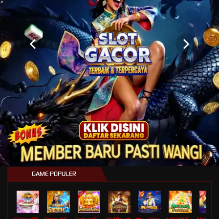
GAME POPULER