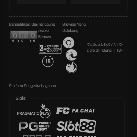
Bersertifikasi Dari
Tanggung
Browser Yang
Jawab
Didukung
Bermain
©2026 Dewa77. Hak
cipta dilindungi | 18+
Platform Penyedia Layanan
Slots