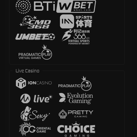
Live Casino