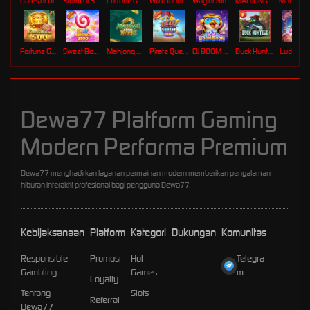
Gates of Olympus Roulette
Storm of Seth 2
Fortune Gems
Wild Bounty Showdown
Way of Ninja
MAHJONG 5 DRAGONS
Mahj
Fortune Gems 500
Sweet Bonanza 2500
Mahjong Ways 2
Pirate Quest 1000
DJ BOOM BOOM
Duck Hunters
Lucky Ne
Dewa77 Platform Gaming
Modern Performa Premium
Dewa77 menghadirkan layanan permainan modern memberikan pengalaman
hiburan interaktif profesional bagi pengguna Dewa77.
Kebijaksanaan
Platform
Kategori
Dukungan
Komunitas
Responsible
Promosi
Hot
Telegra
Gambling
Games
m
Loyalty
Tentang
Slots
Referral
Dewa77