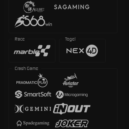
Race
Togel
Crash Game