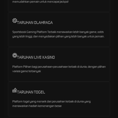
memudahkan pemain untuk mencapai jackpot
TARUHAN OLAHRAGA
Sportsbook Gaming Platform Terbaik menawarkan lebih banyak game, odds
yang lebih tinggi, dan menyediakan pilihan yang lebih banyak untuk pemain.
TARUHAN LIVE KASINO
Platform Pilihan bagi perusahaan-perusahaan terbaik di dunia, dengan pilihan
variasi game terbanyak
TARUHAN TOGEL
Platform togel yang menarik dari perusahan terbaik di dunia yang
menawarkan hadiah kemenangan besar