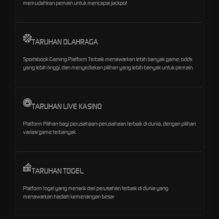
memudahkan pemain untuk mencapai jackpot
TARUHAN OLAHRAGA
Sportsbook Gaming Platform Terbaik menawarkan lebih banyak game, odds
yang lebih tinggi, dan menyediakan pilihan yang lebih banyak untuk pemain.
TARUHAN LIVE KASINO
Platform Pilihan bagi perusahaan-perusahaan terbaik di dunia, dengan pilihan
variasi game terbanyak
TARUHAN TOGEL
Platform togel yang menarik dari perusahan terbaik di dunia yang
menawarkan hadiah kemenangan besar