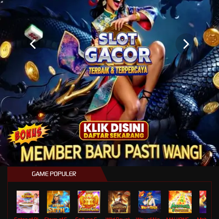
GAME POPULER