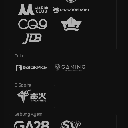
Poker
E-Sports
Sabung Ayam