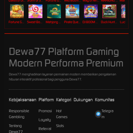
Gates of Olympus Roulette
Storm of Seth 2
Fortune Gems
Wild Bounty Showdown
Way of Ninja
MAHJONG 5 DRAGONS
Mahj
Fortune Gems 500
Sweet Bonanza 2500
Mahjong Ways 2
Pirate Quest 1000
DJ BOOM BOOM
Duck Hunters
Lucky Ne
Dewa77 Platform Gaming
Modern Performa Premium
Dewa77 menghadirkan layanan permainan modern memberikan pengalaman
hiburan interaktif profesional bagi pengguna Dewa77.
Kebijaksanaan
Platform
Kategori
Dukungan
Komunitas
Responsible
Promosi
Hot
Telegra
Gambling
Games
m
Loyalty
Tentang
Slots
Referral
Dewa77