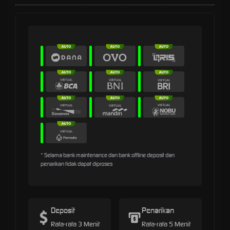
* Selama bank maintenance dan bank offline deposit dan
penarikan tidak dapat diproses
Deposit
Penarikan
Rata-rata 3 Menit
Rata-rata 5 Menit