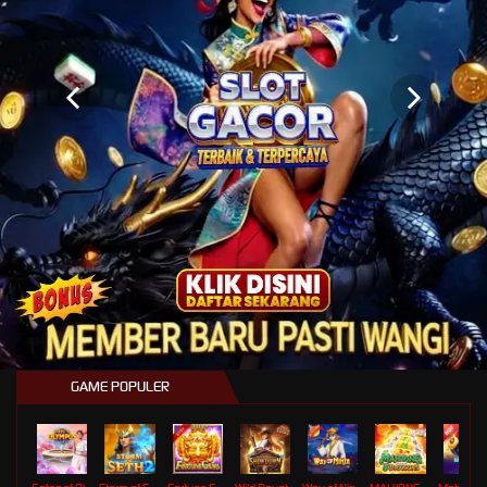
GAME POPULER