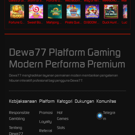
Gates of Olympus Roulette
Storm of Seth 2
Fortune Gems
Wild Bounty Showdown
Way of Ninja
MAHJONG 5 DRAGONS
Mahj
Fortune Gems 500
Sweet Bonanza 2500
Mahjong Ways 2
Pirate Quest 1000
DJ BOOM BOOM
Duck Hunters
Lucky Ne
Dewa77 Platform Gaming
Modern Performa Premium
Dewa77 menghadirkan layanan permainan modern memberikan pengalaman
hiburan interaktif profesional bagi pengguna Dewa77.
Kebijaksanaan
Platform
Kategori
Dukungan
Komunitas
Responsible
Promosi
Hot
Telegra
Gambling
Games
m
Loyalty
Tentang
Slots
Referral
Dewa77