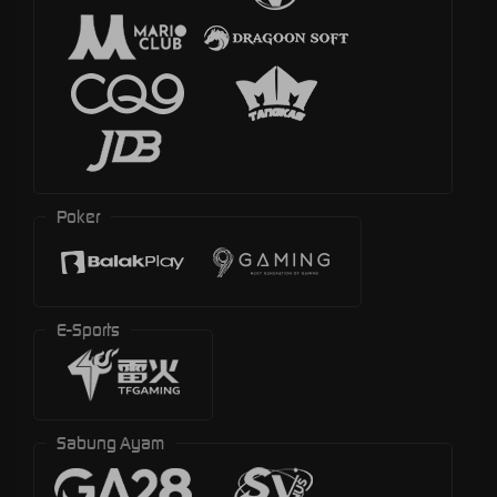
Poker
E-Sports
Sabung Ayam