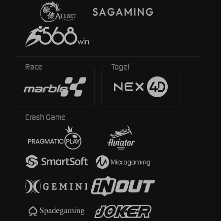
Race
Togel
Crash Game