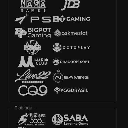
Olahraga