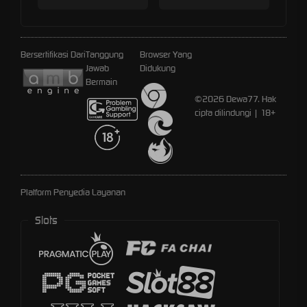
Bersertifikasi Dari
Tanggung
Browser Yang
Jawab
Didukung
Bermain
©2026 Dewa77. Hak
cipta dilindungi | 18+
Platform Penyedia Layanan
Slots