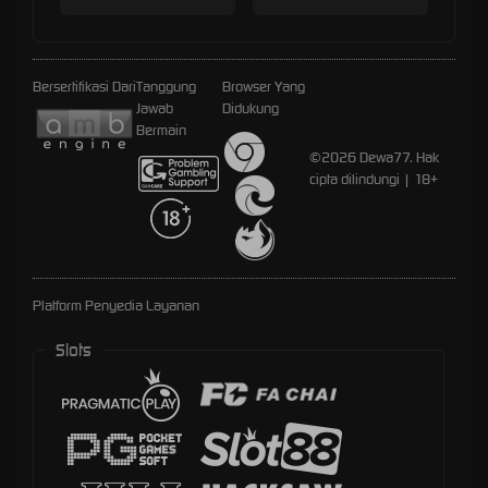
Bersertifikasi Dari
Tanggung
Browser Yang
Jawab
Didukung
Bermain
©2026 Dewa77. Hak
cipta dilindungi | 18+
Platform Penyedia Layanan
Slots