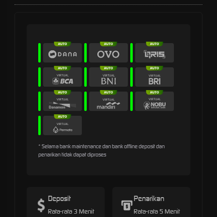
* Selama bank maintenance dan bank offline deposit dan
penarikan tidak dapat diproses
Deposit
Penarikan
Rata-rata 3 Menit
Rata-rata 5 Menit