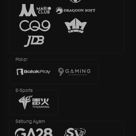
Poker
E-Sports
Sabung Ayam