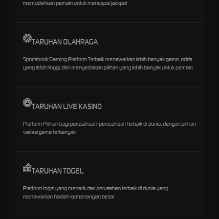
memudahkan pemain untuk mencapai jackpot
TARUHAN OLAHRAGA
Sportsbook Gaming Platform Terbaik menawarkan lebih banyak game, odds
yang lebih tinggi, dan menyediakan pilihan yang lebih banyak untuk pemain.
TARUHAN LIVE KASINO
Platform Pilihan bagi perusahaan-perusahaan terbaik di dunia, dengan pilihan
variasi game terbanyak
TARUHAN TOGEL
Platform togel yang menarik dari perusahan terbaik di dunia yang
menawarkan hadiah kemenangan besar