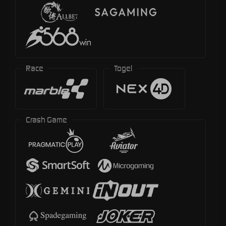
Race
Togel
Crash Game