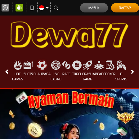
MASUK
DAFTAR
HOT
SLOTS
OLAHRAGA
LIVE
RACE
TOGEL
CRASH
ARCADE
POKER
E-
SABUN
GAMES
CASINO
GAME
SPORTS
AYAM